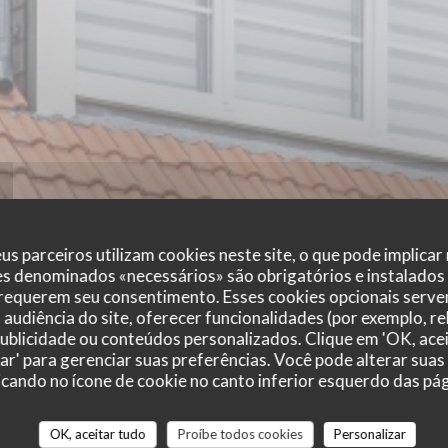
us parceiros utilizam cookies neste site, o que pode implicar
es denominados «necessários» são obrigatórios e instalados
 requerem seu consentimento. Esses cookies opcionais servem
audiência do site, oferecer funcionalidades (por exemplo, r
 publicidade ou conteúdos personalizados. Clique em 'OK, acei
zar' para gerenciar suas preferências. Você pode alterar suas
cando no ícone de cookie no canto inferior esquerdo das pági
r_clients_following_booking
OK, aceitar tudo
Proíbe todos cookies
Personalizar