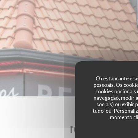
O restaurante e se
pessoais. Os cooki
cookies opcionais
navegação, medir a 
sociais) ou exibir
tudo' ou 'Personali
momento cli
reviews_from_ou