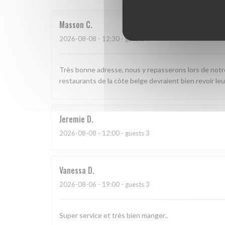
Masson
C
2026-08-08
- 12:30 - guests 4
Très bonne adresse, nous y repasserons lors de notre p
restaurants de la côte belge devraient bien revoir leurs 
Jeremie
D
2026-08-08
- 12:00 - guests 3
Vanessa
D
2026-08-06
- 19:00 - guests 3
Super service et très bien manger..