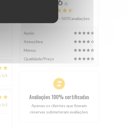
4.6
/5
Avaliação média —
5070 avaliações
:
5
/5
Apoio
Atmosfera
Menus
Qualidade/Preço
:
5
/5
Avaliações 100% certificadas
:
5
/5
Apenas os clientes que fizeram
reservas submeteram avaliações