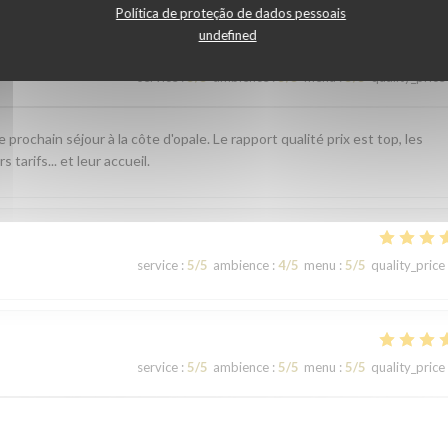
Política de proteção de dados pessoais
undefined
service
:
5
/5
ambience
:
5
/5
menu
:
5
/5
quality_price
rochain séjour à la côte d'opale. Le rapport qualité prix est top, les
tarifs... et leur accueil.
service
:
5
/5
ambience
:
4
/5
menu
:
5
/5
quality_price
service
:
5
/5
ambience
:
5
/5
menu
:
5
/5
quality_price