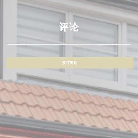
评论
预订餐位