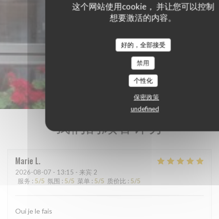
这个网站使用cookie， 并让您可以控制
想要激活的内容。
好的，全部接受
禁用
个性化
保密政策
undefined
我们的顾客评分
Marie
L
2026-08-07
- 13:15 - 来宾 2
服务
:
5
/5
氛围
:
5
/5
菜单
:
5
/5
质价比
:
5
/5
Oui je le fais