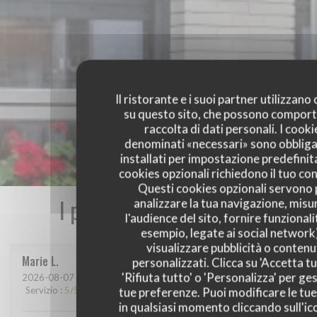
Il ristorante e i suoi partner utilizzano
su questo sito, che possono comport
raccolta di dati personali. I cooki
denominati «necessari» sono obbliga
installati per impostazione predefinita
cookies opzionali richiedono il tuo co
Questi cookies opzionali servono 
I pareri dei nostri clienti
analizzare la tua navigazione, misu
l'audience del sito, fornire funzionali
esempio, legate ai social network
visualizzare pubblicità o contenu
Marie
L
personalizzati. Clicca su 'Accetta tu
'Rifiuta tutto' o 'Personalizza' per ges
2026-08-07
- 13:15 - Ospiti 2
Servizio
:
5
/5
Atmosfera
:
5
/5
Cucina
:
5
/5
Qualità / Prezzo
:
5
/5
tue preferenze. Puoi modificare le tue
in qualsiasi momento cliccando sull'ic