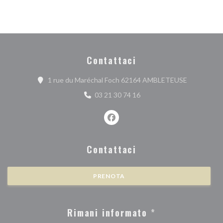
Contattaci
((apre una n
1 rue du Maréchal Foch 62164 AMBLETEUSE
03 21 30 74 16
Facebook ((apre una nuova finest
Contattaci
PRENOTA
Rimani informato
*