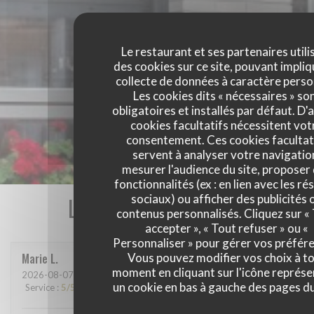
Le restaurant et ses partenaires utili
des cookies sur ce site, pouvant impliq
collecte de données à caractère perso
Les cookies dits « nécessaires » so
obligatoires et installés par défaut. D'
cookies facultatifs nécessitent vot
consentement. Ces cookies facultat
servent à analyser votre navigatio
mesurer l'audience du site, proposer
fonctionnalités (ex : en lien avec les r
Les avis de nos clients
sociaux) ou afficher des publicités 
contenus personnalisés. Cliquez sur «
accepter », « Tout refuser » ou «
Personnaliser » pour gérer vos préfér
Marie
L
Vous pouvez modifier vos choix à t
moment en cliquant sur l'icône représ
2026-08-07
- 13:15 - Couverts 2
un cookie en bas à gauche des pages du
Service
:
5
/5
Ambiance
:
5
/5
Cuisine
:
5
/5
Qualité / Prix
:
5
/5