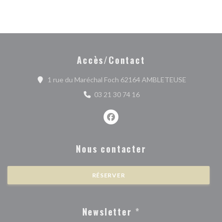
Accès/Contact
((ouvre une
1 rue du Maréchal Foch 62164 AMBLETEUSE
03 21 30 74 16
Facebook ((ouvre une nouvelle fe
Nous contacter
RÉSERVER
Newsletter
*