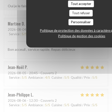
Tout accepter
Oui je le fais
Tout refuser
Personnaliser
Martine
D
2026-08-04
- 19:00 - Couverts 3
Politique de protection des données à caractère 
Service
:
5
/5
Ambiance
:
4
/5
Cuisine
:
5
/5
Qualité / Prix
:
5
/5
Politique de gestion des cookies
Bon acceuil , service rapide. Repas délicieux
Jean-Noël
P
2026-08-05
- 20:45 - Couverts 2
Service
:
5
/5
Ambiance
:
4
/5
Cuisine
:
5
/5
Qualité / Prix
:
5
/5
Jean-Philippe
L
2026-08-06
- 12:30 - Couverts 2
Service
:
5
/5
Ambiance
:
5
/5
Cuisine
:
5
/5
Qualité / Prix
:
5
/5