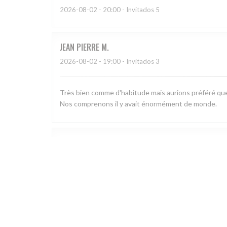
2026-08-02
- 20:00 - Invitados 5
JEAN PIERRE
M
2026-08-02
- 19:00 - Invitados 3
Très bien comme d'habitude mais aurions préféré que 
Nos comprenons il y avait énormément de monde.
Olivier
B
2026-08-04
- 19:30 - Invitados 4
Nous avons trouvé bien mangé, belle carte et très bien