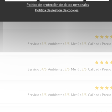
Política de protección de datos personales
Política de gestión de cookies
Servicio
:
5
/5
Ambiente
:
4
/5
Menú
:
5
/5
Calidad / Precio
Servicio
:
5
/5
Ambiente
:
5
/5
Menú
:
5
/5
Calidad / Precio
Servicio
:
4
/5
Ambiente
:
5
/5
Menú
:
5
/5
Calidad / Precio
Servicio
:
5
/5
Ambiente
:
5
/5
Menú
:
5
/5
Calidad / Precio