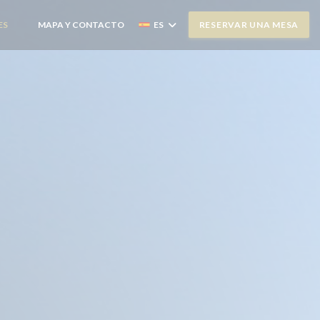
ES
MAPA Y CONTACTO
ES
RESERVAR UNA MESA
((ABRE EN UNA NUEVA VENTANA))
((ABRE EN UNA NUEVA VENTANA))