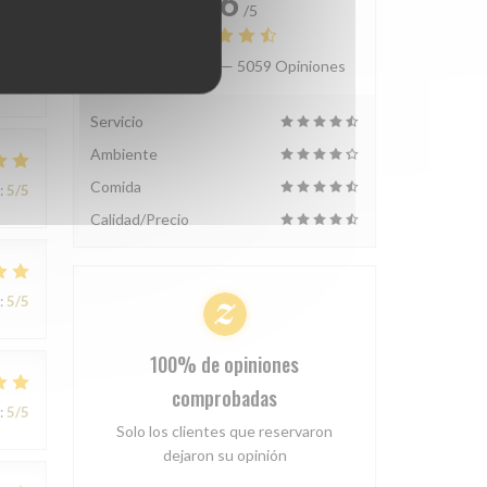
4.6
/5
Valoración media —
5059 Opiniones
:
5
/5
Servicio
Ambiente
Comida
:
5
/5
Calidad/Precio
:
5
/5
100% de opiniones
comprobadas
:
5
/5
Solo los clientes que reservaron
dejaron su opinión