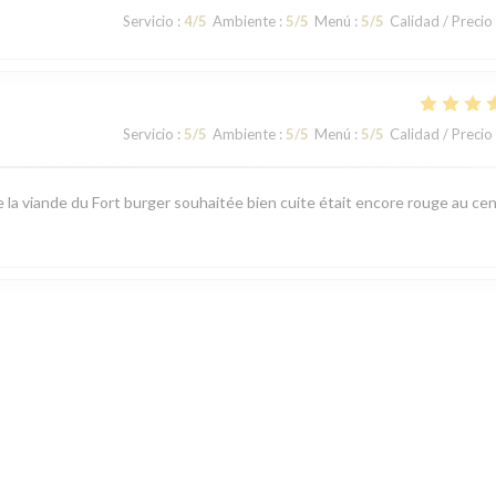
Servicio
:
4
/5
Ambiente
:
5
/5
Menú
:
5
/5
Calidad / Precio
Servicio
:
5
/5
Ambiente
:
5
/5
Menú
:
5
/5
Calidad / Precio
la viande du Fort burger souhaitée bien cuite était encore rouge au cen
Servicio
:
5
/5
Ambiente
:
5
/5
Menú
:
5
/5
Calidad / Precio
 sur la qualité.