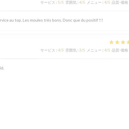
サービス
:
5
/5
雰囲気
:
4
/5
メニュー
:
4
/5
品質-価格
rvice au top. Les moules très bons. Donc que du positif !!!
サービス
:
4
/5
雰囲気
:
3
/5
メニュー
:
4
/5
品質-価格
id.
サービス
:
4
/5
雰囲気
:
5
/5
メニュー
:
5
/5
品質-価格
1
2
3