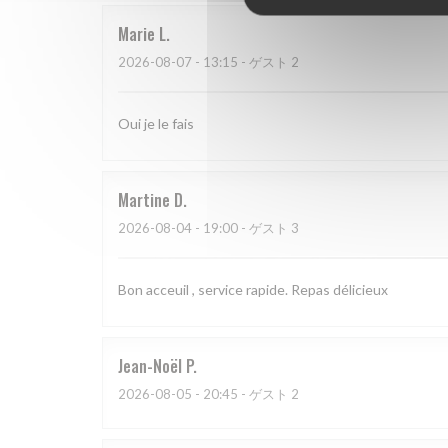
Marie
L
2026-08-07
- 13:15 - ゲスト 2
Oui je le fais
Martine
D
2026-08-04
- 19:00 - ゲスト 3
Bon acceuil , service rapide. Repas délicieux
Jean-Noël
P
2026-08-05
- 20:45 - ゲスト 2