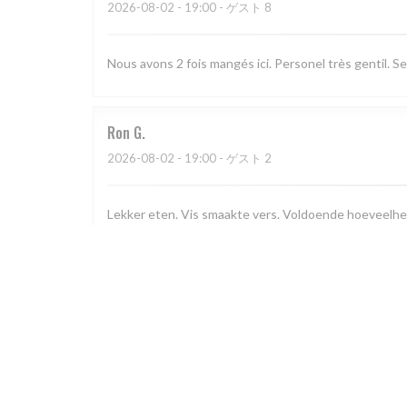
2026-08-02
- 19:00 - ゲスト 8
Nous avons 2 fois mangés ici. Personel très gentil. Se
Ron
G
2026-08-02
- 19:00 - ゲスト 2
Lekker eten. Vis smaakte vers. Voldoende hoeveelhe
Jean-Claude
P
2026-08-02
- 20:00 - ゲスト 5