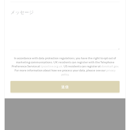
In accordance with data protection regulations, you have the right to opt out of
marketing communications. UK residents can register with the Telephone
Preference Service at
tpsonline.org.uk
. US residents can register at
donotcall.gov
.
For more information about how we process your data, please see our
privacy
policy
.