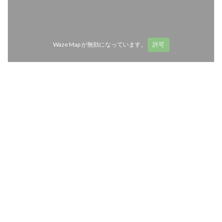
Waze Map が無効になっています。
許可
営業時間
access_time
月曜日
10:00 - 22:00