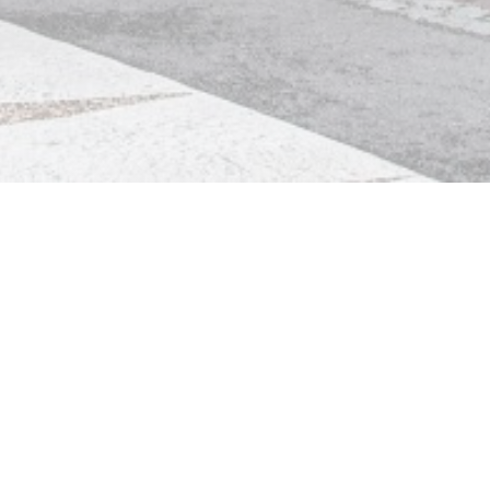
Fort des Caps
Ubicado en Ambleteuse en Pas-de-Calais, el restaurante
Fort des Caps ofrece una experiencia culinaria rica en
sabores que favorecen los productos locales.
El chef lo invita a volver a visitar los clásicos en sintonía