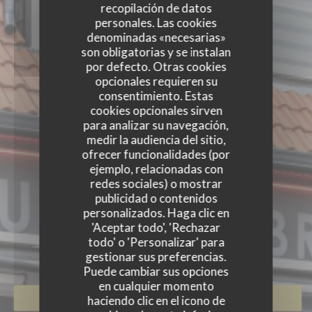
recopilación de datos
personales. Las cookies
denominadas «necesarias»
son obligatorias y se instalan
por defecto. Otras cookies
opcionales requieren su
consentimiento. Estas
cookies opcionales sirven
para analizar su navegación,
medir la audiencia del sitio,
ofrecer funcionalidades (por
ejemplo, relacionadas con
redes sociales) o mostrar
publicidad o contenidos
personalizados. Haga clic en
'Aceptar todo', 'Rechazar
FORT DES CAPS
todo' o 'Personalizar' para
CERVECERÍA
|
AMBLETEUSE
gestionar sus preferencias.
Puede cambiar sus opciones
en cualquier momento
haciendo clic en el icono de
RESERVAR UNA MESA