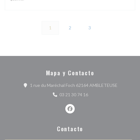
1
2
3
Mapa y Contacto
((abre en u
1 rue du Maréchal Foch 62164 AMBLETEUSE
03 21 30 74 16
Facebook ((abre en una nueva ve
Contacto