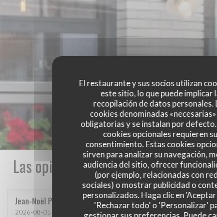
El restaurante y sus socios utilizan co
este sitio, lo que puede implicar 
recopilación de datos personales. 
cookies denominadas «necesarias»
obligatorias y se instalan por defecto
cookies opcionales requieren s
consentimiento. Estas cookies opcio
sirven para analizar su navegación, me
Las opiniones de nuestros clientes
audiencia del sitio, ofrecer funcional
(por ejemplo, relacionadas con re
sociales) o mostrar publicidad o cont
personalizados. Haga clic en 'Aceptar 
Jean-Noël
P
'Rechazar todo' o 'Personalizar' p
2026-08-05
- 20:45 - Invitados 2
gestionar sus preferencias. Puede c