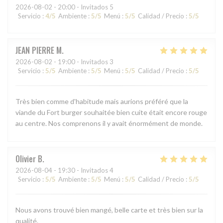
2026-08-02
- 20:00 - Invitados 5
Servicio
:
4
/5
Ambiente
:
5
/5
Menú
:
5
/5
Calidad / Precio
:
5
/5
JEAN PIERRE
M
2026-08-02
- 19:00 - Invitados 3
Servicio
:
5
/5
Ambiente
:
5
/5
Menú
:
5
/5
Calidad / Precio
:
5
/5
Très bien comme d'habitude mais aurions préféré que la
viande du Fort burger souhaitée bien cuite était encore rouge
au centre. Nos comprenons il y avait énormément de monde.
Olivier
B
2026-08-04
- 19:30 - Invitados 4
Servicio
:
5
/5
Ambiente
:
5
/5
Menú
:
5
/5
Calidad / Precio
:
5
/5
Nous avons trouvé bien mangé, belle carte et très bien sur la
qualité.