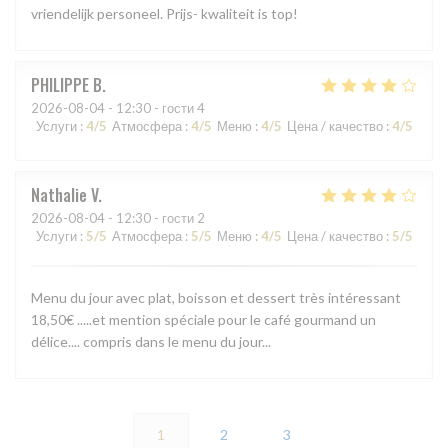
vriendelijk personeel. Prijs- kwaliteit is top!
PHILIPPE
B
2026-08-04
- 12:30 - гости 4
Услуги
:
4
/5
Атмосфера
:
4
/5
Меню
:
4
/5
Цена / качество
:
4
/5
Nathalie
V
2026-08-04
- 12:30 - гости 2
Услуги
:
5
/5
Атмосфера
:
5
/5
Меню
:
4
/5
Цена / качество
:
5
/5
Menu du jour avec plat, boisson et dessert très intéressant
18,50€ .....et mention spéciale pour le café gourmand un
délice.... compris dans le menu du jour...
1
2
3