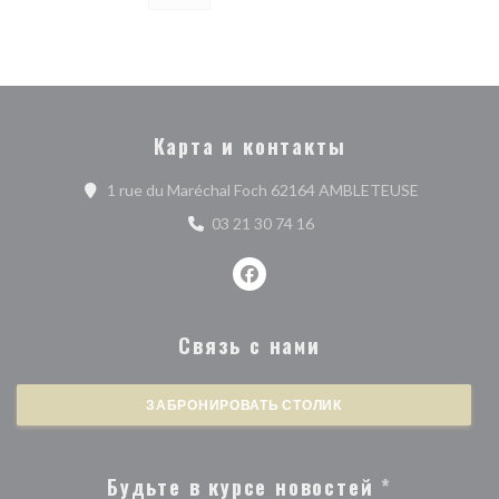
Карта и контакты
((открывает
1 rue du Maréchal Foch 62164 AMBLETEUSE
03 21 30 74 16
Facebook ((открывается в ново
Связь с нами
ЗАБРОНИРОВАТЬ СТОЛИК
Будьте в курсе новостей
*