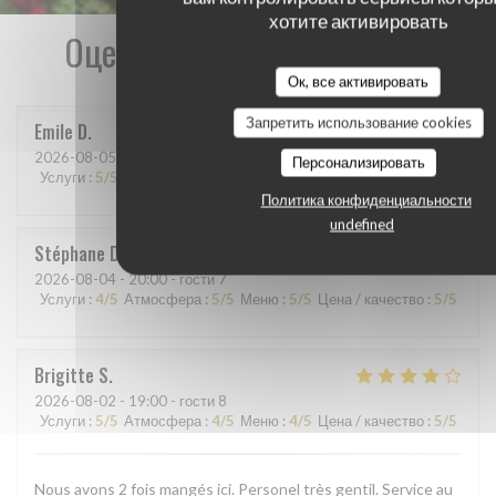
хотите активировать
Оценки наших посетителей
Ок, все активировать
Запретить использование cookies
Emile
D
2026-08-05
- 12:45 - гости 4
Персонализировать
Услуги
:
5
/5
Атмосфера
:
5
/5
Меню
:
5
/5
Цена / качество
:
5
/5
Политика конфиденциальности
undefined
Stéphane
D
2026-08-04
- 20:00 - гости 7
Услуги
:
4
/5
Атмосфера
:
5
/5
Меню
:
5
/5
Цена / качество
:
5
/5
Brigitte
S
2026-08-02
- 19:00 - гости 8
Услуги
:
5
/5
Атмосфера
:
4
/5
Меню
:
4
/5
Цена / качество
:
5
/5
Nous avons 2 fois mangés ici. Personel très gentil. Service au