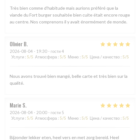
Très bien comme d'habitude mais aurions préféré que la
viande du Fort burger souhaitée bien cuite était encore rouge
au centre. Nos comprenons il y avait énormément de monde.
Olivier
B
2026-08-04
- 19:30 - гости 4
Услуги
:
5
/5
Атмосфера
:
5
/5
Меню
:
5
/5
Цена / качество
:
5
/5
Nous avons trouvé bien mangé, belle carte et très bien sur la
qualité.
Marie
S
2026-08-04
- 20:00 - гости 5
Услуги
:
5
/5
Атмосфера
:
5
/5
Меню
:
5
/5
Цена / качество
:
5
/5
Bijzonder lekker eten, heel vers en met zorg bereid. Heel