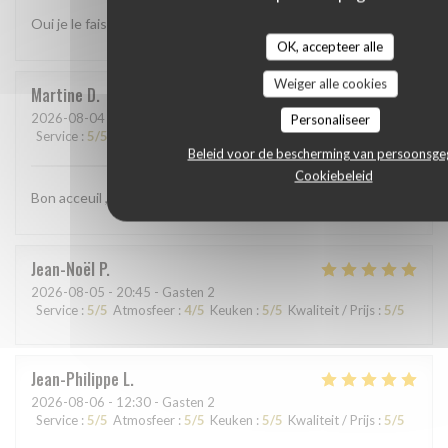
Oui je le fais
OK, accepteer alle
Weiger alle cookies
Martine
D
2026-08-04
- 19:00 - Gasten 3
Personaliseer
Service
:
5
/5
Atmosfeer
:
4
/5
Keuken
:
5
/5
Kwaliteit / Prijs
:
5
/5
Beleid voor de bescherming van persoonsg
Cookiebeleid
Bon acceuil , service rapide. Repas délicieux
Jean-Noël
P
2026-08-05
- 20:45 - Gasten 2
Service
:
5
/5
Atmosfeer
:
4
/5
Keuken
:
5
/5
Kwaliteit / Prijs
:
5
/5
Jean-Philippe
L
2026-08-06
- 12:30 - Gasten 2
Service
:
5
/5
Atmosfeer
:
5
/5
Keuken
:
5
/5
Kwaliteit / Prijs
:
5
/5