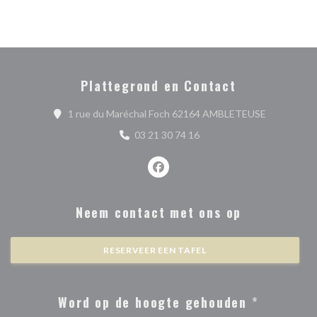
Plattegrond en Contact
((opent in 
1 rue du Maréchal Foch 62164 AMBLETEUSE
03 21 30 74 16
Facebook ((opent in een nieuw ve
Neem contact met ons op
RESERVEER EEN TAFEL
Word op de hoogte gehouden
*