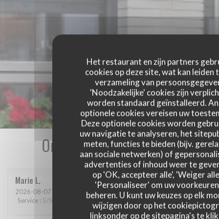
Het restaurant en zijn partners gebr
cookies op deze site, wat kan leiden 
verzameling van persoonsgegeve
'Noodzakelijke' cookies zijn verplich
worden standaard geïnstalleerd. A
optionele cookies vereisen uw toest
Deze optionele cookies worden gebru
uw navigatie te analyseren, het sitepub
Onze gastbeoordelingen
meten, functies te bieden (bijv. gerel
aan sociale netwerken) of gepersonal
advertenties of inhoud weer te geven
op 'OK, accepteer alle', 'Weiger alle
Marie
L
'Personaliseer' om uw voorkeuren
2026-08-07
- 13:15 - Gasten 2
beheren. U kunt uw keuzes op elk m
Service
:
5
/5
Atmosfeer
:
5
/5
Keuken
:
5
/5
Kwaliteit / Prijs
:
5
/5
wijzigen door op het cookiepictog
linksonder op de sitepagina's te klik