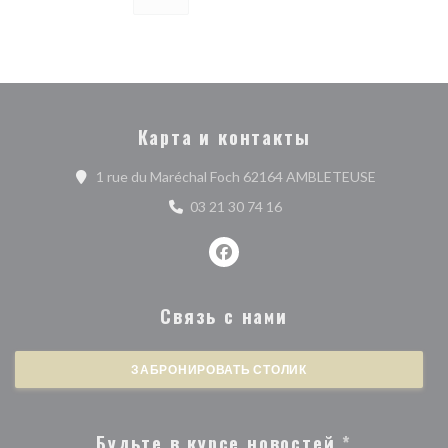
Карта и контакты
((открывает
1 rue du Maréchal Foch 62164 AMBLETEUSE
03 21 30 74 16
Facebook ((открывается в ново
Связь с нами
ЗАБРОНИРОВАТЬ СТОЛИК
Будьте в курсе новостей
*