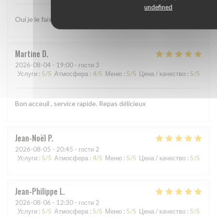
undefined
Oui je le fais
Martine
D
2026-08-04
- 19:00 - гости 3
Услуги
:
5
/5
Атмосфера
:
4
/5
Меню
:
5
/5
Цена / качество
:
5
/5
Bon acceuil , service rapide. Repas délicieux
Jean-Noël
P
2026-08-05
- 20:45 - гости 2
Услуги
:
5
/5
Атмосфера
:
4
/5
Меню
:
5
/5
Цена / качество
:
5
/5
Jean-Philippe
L
2026-08-06
- 12:30 - гости 2
Услуги
:
5
/5
Атмосфера
:
5
/5
Меню
:
5
/5
Цена / качество
:
5
/5