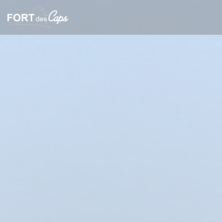
Πίνακας διαχείρισης "Μπισκότων" (Cookies)