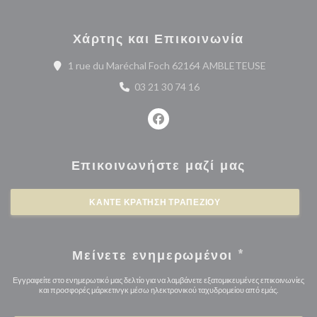
Χάρτης και Επικοινωνία
((ανοίγει σ
1 rue du Maréchal Foch 62164 AMBLETEUSE
03 21 30 74 16
Facebook ((ανοίγει σε νέο παρά
Επικοινωνήστε μαζί μας
ΚΆΝΤΕ ΚΡΆΤΗΣΗ ΤΡΑΠΕΖΙΟΎ
Μείνετε ενημερωμένοι
*
Εγγραφείτε στο ενημερωτικό μας δελτίο για να λαμβάνετε εξατομικευμένες επικοινωνίες
και προσφορές μάρκετινγκ μέσω ηλεκτρονικού ταχυδρομείου από εμάς.