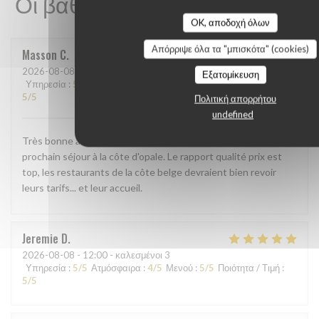
Οι βαθμολογίες πελατών μας
OK, αποδοχή όλων
Απόρριψε όλα τα "μπισκότα" (cookies)
Masson
C
2026-08-08
- 12:30 - καλεσμένοι 4
Εξατομίκευση
Υπηρεσία
:
5
/5
Ατμόσφαιρα
:
5
/5
Μενού
:
5
/5
Ποιότητα / Τιμή
:
5
/5
Πολιτική απορρήτου
undefined
Très bonne adresse, nous y repasserons lors de notre
prochain séjour à la côte d'opale. Le rapport qualité prix est
top, les restaurants de la côte belge devraient bien revoir
leurs tarifs... et leur accueil.
Jeremie
D
2026-08-08
- 12:00 - καλεσμένοι 3
Υπηρεσία
:
5
/5
Ατμόσφαιρα
:
4
/5
Μενού
:
5
/5
Ποιότητα / Τιμή
:
5
/5