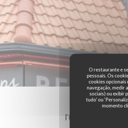
O restaurante e se
pessoais. Os cooki
cookies opcionais
navegação, medir a 
sociais) ou exibir
tudo' ou 'Personali
momento cli
reviews_from_ou