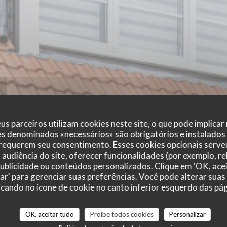
us parceiros utilizam cookies neste site, o que pode implicar
es denominados «necessários» são obrigatórios e instalados
 requerem seu consentimento. Esses cookies opcionais servem
audiência do site, oferecer funcionalidades (por exemplo, r
 publicidade ou conteúdos personalizados. Clique em 'OK, acei
zar' para gerenciar suas preferências. Você pode alterar suas
cando no ícone de cookie no canto inferior esquerdo das pági
r_clients_following_booking
OK, aceitar tudo
Proíbe todos cookies
Personalizar