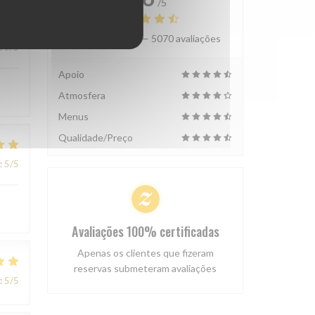
/5
Avaliação média —
5070 avaliações
:
5
/5
Apoio
Atmosfera
Menus
Qualidade/Preço
:
5
/5
Avaliações 100% certificadas
Apenas os clientes que fizeram
reservas submeteram avaliações
:
5
/5