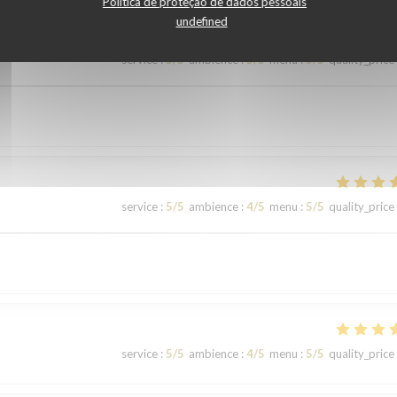
Política de proteção de dados pessoais
undefined
service
:
5
/5
ambience
:
5
/5
menu
:
5
/5
quality_price
service
:
5
/5
ambience
:
4
/5
menu
:
5
/5
quality_price
service
:
5
/5
ambience
:
4
/5
menu
:
5
/5
quality_price