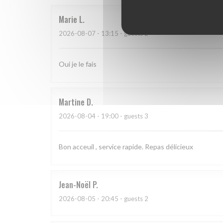
Marie
L
2026-08-07
- 13:15 - guests 2
Oui je le fais
Martine
D
2026-08-04
- 19:00 - guests 3
Bon acceuil , service rapide. Repas délicieux
Jean-Noël
P
2026-08-05
- 20:45 - guests 2