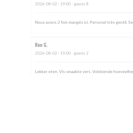
2026-08-02
- 19:00 - guests 8
Nous avons 2 fois mangés ici. Personel très gentil. Se
Ron
G
2026-08-02
- 19:00 - guests 2
Lekker eten. Vis smaakte vers. Voldoende hoeveelhe
Jean-Claude
P
2026-08-02
- 20:00 - guests 5