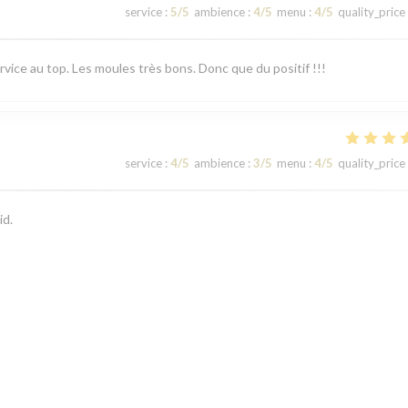
service
:
5
/5
ambience
:
4
/5
menu
:
4
/5
quality_price
rvice au top. Les moules très bons. Donc que du positif !!!
service
:
4
/5
ambience
:
3
/5
menu
:
4
/5
quality_price
id.
service
:
4
/5
ambience
:
5
/5
menu
:
5
/5
quality_price
1
2
3