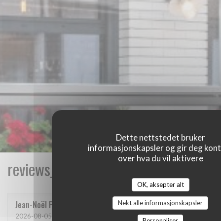
Dette nettstedet bruker
informasjonskapsler og gir deg kont
over hva du vil aktivere
reviews_from_our_clients_following_
OK, aksepter alt
Nekt alle informasjonskapsler
Jean-Noël
P
2026-08-05
- 20:45 - guests 2
Personaliser