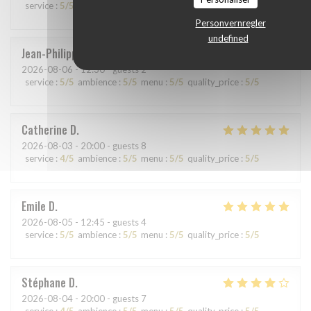
service
:
5
/5
ambience
:
4
/5
menu
:
5
/5
quality_price
:
5
/5
Personvernregler
undefined
Jean-Philippe
L
2026-08-06
- 12:30 - guests 2
service
:
5
/5
ambience
:
5
/5
menu
:
5
/5
quality_price
:
5
/5
Catherine
D
2026-08-03
- 20:00 - guests 8
service
:
4
/5
ambience
:
5
/5
menu
:
5
/5
quality_price
:
5
/5
Emile
D
2026-08-05
- 12:45 - guests 4
service
:
5
/5
ambience
:
5
/5
menu
:
5
/5
quality_price
:
5
/5
Stéphane
D
2026-08-04
- 20:00 - guests 7
service
:
4
/5
ambience
:
5
/5
menu
:
5
/5
quality_price
:
5
/5