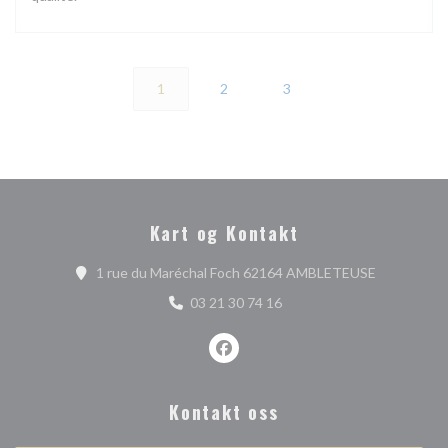
1
2
3
Kart og Kontakt
((åpner i et
1 rue du Maréchal Foch 62164 AMBLETEUSE
03 21 30 74 16
Facebook ((åpner i et nytt vindu)
Kontakt oss