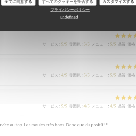
全てに同意する
すべてのクッキーを拒否する
カスタマイズする
顧客の評価
プライバシーポリシー
undefined
サービス
:
5
/5
雰囲気
:
5
/5
メニュー
:
5
/5
品質-価格
サービス
:
4
/5
雰囲気
:
5
/5
メニュー
:
5
/5
品質-価格
サービス
:
5
/5
雰囲気
:
4
/5
メニュー
:
4
/5
品質-価格
rvice au top. Les moules très bons. Donc que du positif !!!