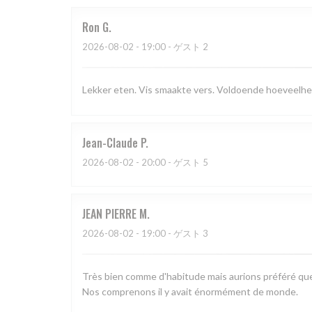
Ron
G
2026-08-02
- 19:00 - ゲスト 2
Lekker eten. Vis smaakte vers. Voldoende hoeveelhe
Jean-Claude
P
2026-08-02
- 20:00 - ゲスト 5
JEAN PIERRE
M
2026-08-02
- 19:00 - ゲスト 3
Très bien comme d'habitude mais aurions préféré que 
Nos comprenons il y avait énormément de monde.