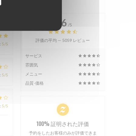
4.6
/5
評価の平均 —
5059 レビュー
:
5
/5
サービス
雰囲気
メニュー
:
5
/5
品質-価格
:
5
/5
100% 証明された評価
予約をしたお客様のみが評価できま