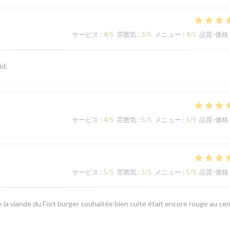
サービス
:
4
/5
雰囲気
:
3
/5
メニュー
:
4
/5
品質-価格
id.
サービス
:
4
/5
雰囲気
:
5
/5
メニュー
:
5
/5
品質-価格
サービス
:
5
/5
雰囲気
:
5
/5
メニュー
:
5
/5
品質-価格
la viande du Fort burger souhaitée bien cuite était encore rouge au cen