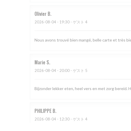
Olivier
B
2026-08-04
- 19:30 - ゲスト 4
Nous avons trouvé bien mangé, belle carte et très bien
Marie
S
2026-08-04
- 20:00 - ゲスト 5
Bijzonder lekker eten, heel vers en met zorg bereid. He
PHILIPPE
B
2026-08-04
- 12:30 - ゲスト 4