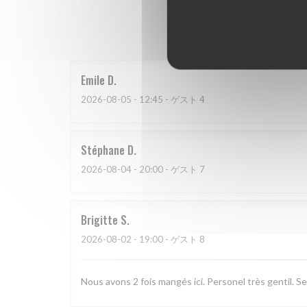
Emile
D
2026-08-05
- 12:45 - ゲスト 4
Stéphane
D
2026-08-04
- 20:00 - ゲスト 7
Brigitte
S
2026-08-02
- 19:00 - ゲスト 8
Nous avons 2 fois mangés ici. Personel très gentil. Se