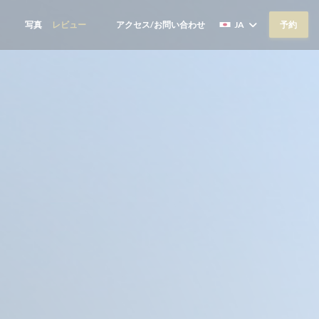
写真
レビュー
アクセス/お問い合わせ
JA
予約
((新しいウィンドウで開きます))
((新しいウィンドウで開きます))