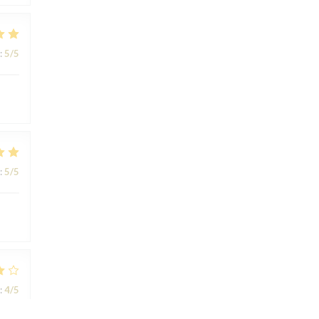
:
5
/5
:
5
/5
:
4
/5