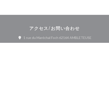
アクセス/お問い合わせ
((新しいウ
1 rue du Maréchal Foch 62164 AMBLETEUSE
03 21 30 74 16
Facebook ((新しいウィンドウ
お問い合わせ
予約
ニュースレター
*