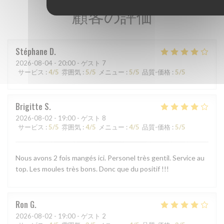
顧客の評価
Stéphane
D
2026-08-04
- 20:00 - ゲスト 7
サービス
:
4
/5
雰囲気
:
5
/5
メニュー
:
5
/5
品質-価格
:
5
/5
Brigitte
S
2026-08-02
- 19:00 - ゲスト 8
サービス
:
5
/5
雰囲気
:
4
/5
メニュー
:
4
/5
品質-価格
:
5
/5
Nous avons 2 fois mangés ici. Personel très gentil. Service au
top. Les moules très bons. Donc que du positif !!!
Ron
G
2026-08-02
- 19:00 - ゲスト 2