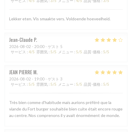
サービス
:
4
/5
雰囲気
:
3
/5
メニュー
:
4
/5
品質-価格
:
3
/5
Lekker eten. Vis smaakte vers. Voldoende hoeveelheid.
Jean-Claude
P
2026-08-02
- 20:00 - ゲスト 5
サービス
:
4
/5
雰囲気
:
5
/5
メニュー
:
5
/5
品質-価格
:
5
/5
JEAN PIERRE
M
2026-08-02
- 19:00 - ゲスト 3
サービス
:
5
/5
雰囲気
:
5
/5
メニュー
:
5
/5
品質-価格
:
5
/5
Très bien comme d'habitude mais aurions préféré que la
viande du Fort burger souhaitée bien cuite était encore rouge
au centre. Nos comprenons il y avait énormément de monde.