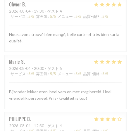
Olivier
B
2026-08-04
- 19:30 - ゲスト 4
サービス
:
5
/5
雰囲気
:
5
/5
メニュー
:
5
/5
品質-価格
:
5
/5
Nous avons trouvé bien mangé, belle carte et très bien sur la
qualité.
Marie
S
2026-08-04
- 20:00 - ゲスト 5
サービス
:
5
/5
雰囲気
:
5
/5
メニュー
:
5
/5
品質-価格
:
5
/5
Bijzonder lekker eten, heel vers en met zorg bereid. Heel
vriendelijk personeel. Prijs- kwaliteit is top!
PHILIPPE
B
2026-08-04
- 12:30 - ゲスト 4
サービス
:
4
/5
雰囲気
:
4
/5
メニュー
:
4
/5
品質-価格
:
4
/5