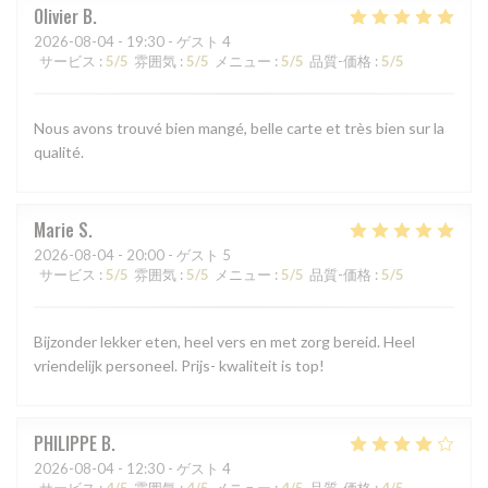
Olivier
B
2026-08-04
- 19:30 - ゲスト 4
サービス
:
5
/5
雰囲気
:
5
/5
メニュー
:
5
/5
品質-価格
:
5
/5
Nous avons trouvé bien mangé, belle carte et très bien sur la
qualité.
Marie
S
2026-08-04
- 20:00 - ゲスト 5
サービス
:
5
/5
雰囲気
:
5
/5
メニュー
:
5
/5
品質-価格
:
5
/5
Bijzonder lekker eten, heel vers en met zorg bereid. Heel
vriendelijk personeel. Prijs- kwaliteit is top!
PHILIPPE
B
2026-08-04
- 12:30 - ゲスト 4
サービス
:
4
/5
雰囲気
:
4
/5
メニュー
:
4
/5
品質-価格
:
4
/5