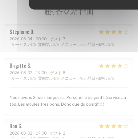
顧客の評価
Stéphane
D
2026-08-04
- 20:00 - ゲスト 7
サービス
:
4
/5
雰囲気
:
5
/5
メニュー
:
5
/5
品質-価格
:
5
/5
Brigitte
S
2026-08-02
- 19:00 - ゲスト 8
サービス
:
5
/5
雰囲気
:
4
/5
メニュー
:
4
/5
品質-価格
:
5
/5
Nous avons 2 fois mangés ici. Personel très gentil. Service au
top. Les moules très bons. Donc que du positif !!!
Ron
G
2026-08-02
- 19:00 - ゲスト 2