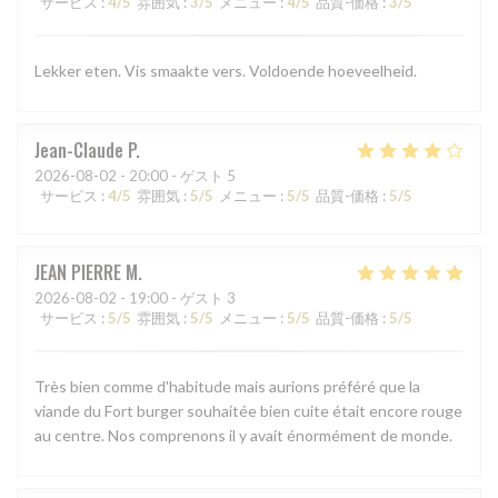
サービス
:
4
/5
雰囲気
:
3
/5
メニュー
:
4
/5
品質-価格
:
3
/5
Lekker eten. Vis smaakte vers. Voldoende hoeveelheid.
Jean-Claude
P
2026-08-02
- 20:00 - ゲスト 5
サービス
:
4
/5
雰囲気
:
5
/5
メニュー
:
5
/5
品質-価格
:
5
/5
JEAN PIERRE
M
2026-08-02
- 19:00 - ゲスト 3
サービス
:
5
/5
雰囲気
:
5
/5
メニュー
:
5
/5
品質-価格
:
5
/5
Très bien comme d'habitude mais aurions préféré que la
viande du Fort burger souhaitée bien cuite était encore rouge
au centre. Nos comprenons il y avait énormément de monde.