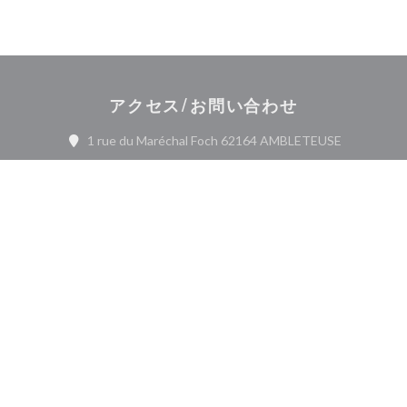
アクセス/お問い合わせ
((新しいウ
1 rue du Maréchal Foch 62164 AMBLETEUSE
03 21 30 74 16
Facebook ((新しいウィンドウ
お問い合わせ
予約
ニュースレター
*