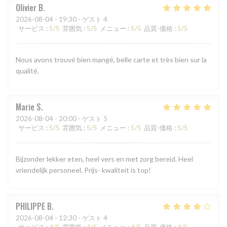
Olivier
B
2026-08-04
- 19:30 - ゲスト 4
サービス
:
5
/5
雰囲気
:
5
/5
メニュー
:
5
/5
品質-価格
:
5
/5
Nous avons trouvé bien mangé, belle carte et très bien sur la
qualité.
Marie
S
2026-08-04
- 20:00 - ゲスト 5
サービス
:
5
/5
雰囲気
:
5
/5
メニュー
:
5
/5
品質-価格
:
5
/5
Bijzonder lekker eten, heel vers en met zorg bereid. Heel
vriendelijk personeel. Prijs- kwaliteit is top!
PHILIPPE
B
2026-08-04
- 12:30 - ゲスト 4
サービス
:
4
/5
雰囲気
:
4
/5
メニュー
:
4
/5
品質-価格
:
4
/5