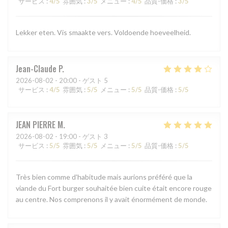
サービス
:
4
/5
雰囲気
:
3
/5
メニュー
:
4
/5
品質-価格
:
3
/5
Lekker eten. Vis smaakte vers. Voldoende hoeveelheid.
Jean-Claude
P
2026-08-02
- 20:00 - ゲスト 5
サービス
:
4
/5
雰囲気
:
5
/5
メニュー
:
5
/5
品質-価格
:
5
/5
JEAN PIERRE
M
2026-08-02
- 19:00 - ゲスト 3
サービス
:
5
/5
雰囲気
:
5
/5
メニュー
:
5
/5
品質-価格
:
5
/5
Très bien comme d'habitude mais aurions préféré que la
viande du Fort burger souhaitée bien cuite était encore rouge
au centre. Nos comprenons il y avait énormément de monde.