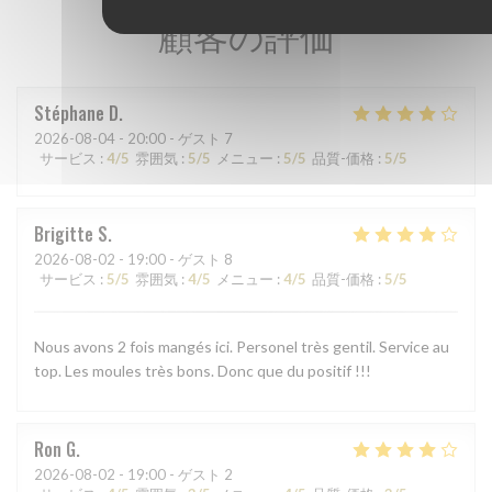
顧客の評価
Stéphane
D
2026-08-04
- 20:00 - ゲスト 7
サービス
:
4
/5
雰囲気
:
5
/5
メニュー
:
5
/5
品質-価格
:
5
/5
Brigitte
S
2026-08-02
- 19:00 - ゲスト 8
サービス
:
5
/5
雰囲気
:
4
/5
メニュー
:
4
/5
品質-価格
:
5
/5
Nous avons 2 fois mangés ici. Personel très gentil. Service au
top. Les moules très bons. Donc que du positif !!!
Ron
G
2026-08-02
- 19:00 - ゲスト 2