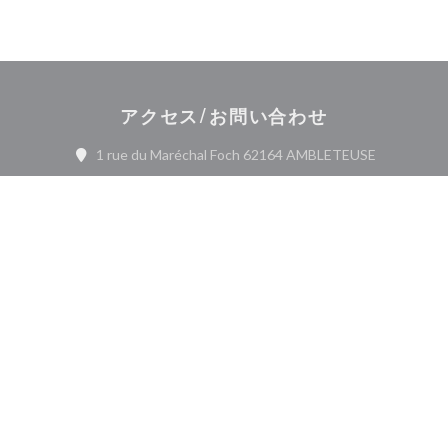
アクセス/お問い合わせ
((新しいウ
1 rue du Maréchal Foch 62164 AMBLETEUSE
03 21 30 74 16
Facebook ((新しいウィンドウ
お問い合わせ
予約
ニュースレター
*