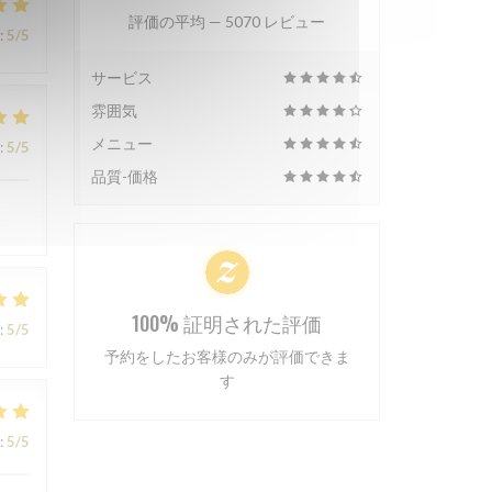
評価の平均 —
5070 レビュー
:
5
/5
サービス
雰囲気
メニュー
:
5
/5
品質-価格
100% 証明された評価
:
5
/5
予約をしたお客様のみが評価できま
す
:
5
/5