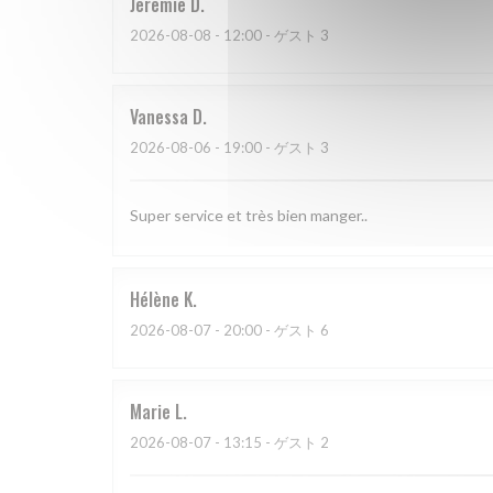
Jeremie
D
2026-08-08
- 12:00 - ゲスト 3
Vanessa
D
2026-08-06
- 19:00 - ゲスト 3
Super service et très bien manger..
Hélène
K
2026-08-07
- 20:00 - ゲスト 6
Marie
L
2026-08-07
- 13:15 - ゲスト 2