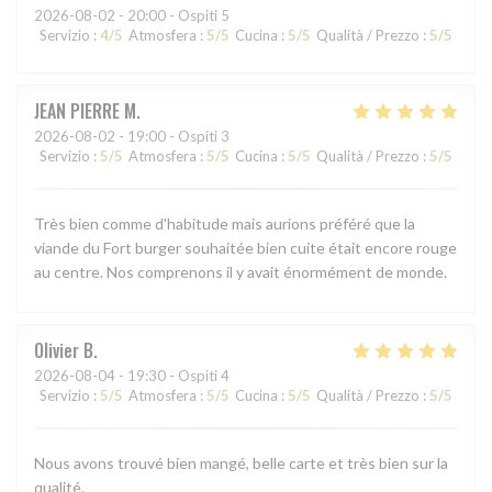
2026-08-02
- 20:00 - Ospiti 5
Servizio
:
4
/5
Atmosfera
:
5
/5
Cucina
:
5
/5
Qualità / Prezzo
:
5
/5
JEAN PIERRE
M
2026-08-02
- 19:00 - Ospiti 3
Servizio
:
5
/5
Atmosfera
:
5
/5
Cucina
:
5
/5
Qualità / Prezzo
:
5
/5
Très bien comme d'habitude mais aurions préféré que la
viande du Fort burger souhaitée bien cuite était encore rouge
au centre. Nos comprenons il y avait énormément de monde.
Olivier
B
2026-08-04
- 19:30 - Ospiti 4
Servizio
:
5
/5
Atmosfera
:
5
/5
Cucina
:
5
/5
Qualità / Prezzo
:
5
/5
Nous avons trouvé bien mangé, belle carte et très bien sur la
qualité.