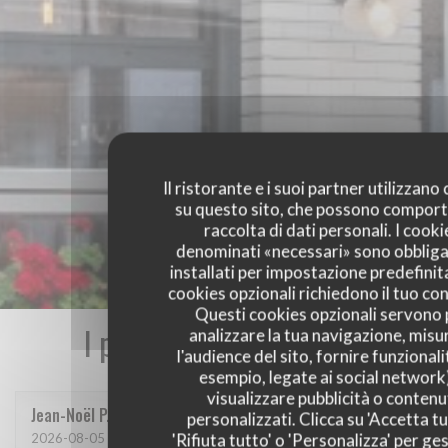
Il ristorante e i suoi partner utilizzano
su questo sito, che possono comport
raccolta di dati personali. I cooki
denominati «necessari» sono obbliga
installati per impostazione predefinita
cookies opzionali richiedono il tuo co
Questi cookies opzionali servono 
I pareri dei nostri clienti
analizzare la tua navigazione, misu
l'audience del sito, fornire funzionali
esempio, legate ai social network
visualizzare pubblicità o contenu
Jean-Noël
P
personalizzati. Clicca su 'Accetta tu
'Rifiuta tutto' o 'Personalizza' per ges
2026-08-05
- 20:45 - Ospiti 2