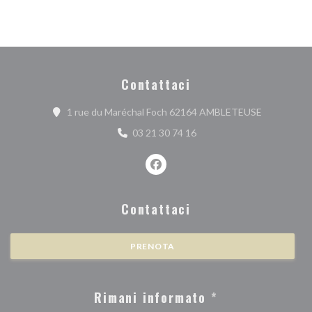
Contattaci
((apre una n
1 rue du Maréchal Foch 62164 AMBLETEUSE
03 21 30 74 16
Facebook ((apre una nuova finest
Contattaci
PRENOTA
Rimani informato
*