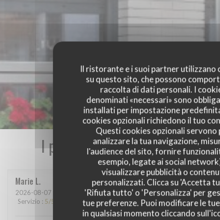
Il ristorante e i suoi partner utilizzano
su questo sito, che possono comport
raccolta di dati personali. I cooki
denominati «necessari» sono obbliga
installati per impostazione predefinita
cookies opzionali richiedono il tuo co
Questi cookies opzionali servono 
I pareri dei nostri clienti
analizzare la tua navigazione, misu
l'audience del sito, fornire funzionali
esempio, legate ai social network
visualizzare pubblicità o contenu
Marie
L
personalizzati. Clicca su 'Accetta tu
'Rifiuta tutto' o 'Personalizza' per ges
2026-08-07
- 13:15 - Ospiti 2
Servizio
:
5
/5
Atmosfera
:
5
/5
Cucina
:
5
/5
Qualità / Prezzo
:
5
/5
tue preferenze. Puoi modificare le tue
in qualsiasi momento cliccando sull'ic