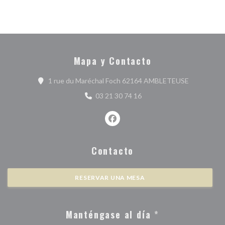
Mapa y Contacto
((abre en u
1 rue du Maréchal Foch 62164 AMBLETEUSE
03 21 30 74 16
Facebook ((abre en una nueva ve
Contacto
RESERVAR UNA MESA
Manténgase al día
*