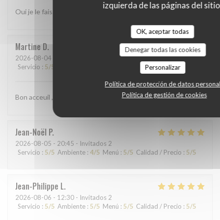
izquierda de las páginas del sitio
Oui je le fais
OK, aceptar todas
Martine
D
Denegar todas las cookies
2026-08-04
- 19:00 - Invitados 3
Servicio
:
5
/5
Ambiente
:
4
/5
Menú
:
5
/5
Calidad / Precio
:
5
/5
Personalizar
Política de protección de datos persona
Política de gestión de cookies
Bon acceuil , service rapide. Repas délicieux
Jean-Noël
P
2026-08-05
- 20:45 - Invitados 2
Servicio
:
5
/5
Ambiente
:
4
/5
Menú
:
5
/5
Calidad / Precio
:
5
/5
Jean-Philippe
L
2026-08-06
- 12:30 - Invitados 2
Servicio
:
5
/5
Ambiente
:
5
/5
Menú
:
5
/5
Calidad / Precio
:
5
/5