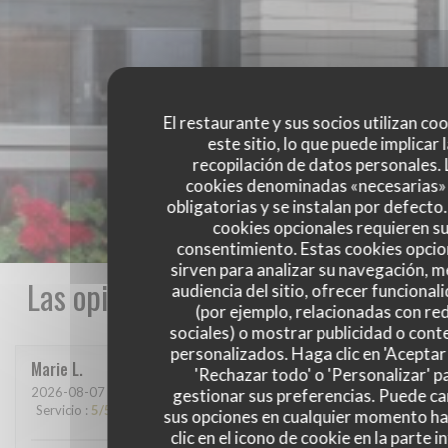
El restaurante y sus socios utilizan co
este sitio, lo que puede implicar 
recopilación de datos personales. 
cookies denominadas «necesarias»
obligatorias y se instalan por defecto
cookies opcionales requieren s
consentimiento. Estas cookies opcio
sirven para analizar su navegación, me
Las opiniones de nuestros clientes
audiencia del sitio, ofrecer funcional
(por ejemplo, relacionadas con re
sociales) o mostrar publicidad o cont
personalizados. Haga clic en 'Aceptar 
Marie
L
'Rechazar todo' o 'Personalizar' p
2026-08-07
- 13:15 - Invitados 2
gestionar sus preferencias. Puede c
Servicio
:
5
/5
Ambiente
:
5
/5
Menú
:
5
/5
Calidad / Precio
:
5
/5
sus opciones en cualquier momento h
clic en el icono de cookie en la parte i