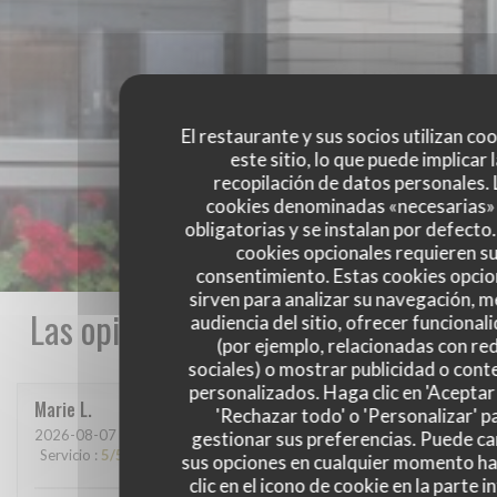
El restaurante y sus socios utilizan co
este sitio, lo que puede implicar 
recopilación de datos personales. 
cookies denominadas «necesarias»
obligatorias y se instalan por defecto
cookies opcionales requieren s
consentimiento. Estas cookies opcio
sirven para analizar su navegación, me
Las opiniones de nuestros clientes
audiencia del sitio, ofrecer funcional
(por ejemplo, relacionadas con re
sociales) o mostrar publicidad o cont
personalizados. Haga clic en 'Aceptar 
Marie
L
'Rechazar todo' o 'Personalizar' p
2026-08-07
- 13:15 - Invitados 2
gestionar sus preferencias. Puede c
Servicio
:
5
/5
Ambiente
:
5
/5
Menú
:
5
/5
Calidad / Precio
:
5
/5
sus opciones en cualquier momento h
clic en el icono de cookie en la parte i