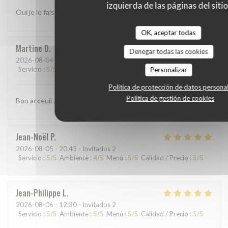
izquierda de las páginas del sitio
Oui je le fais
OK, aceptar todas
Martine
D
Denegar todas las cookies
2026-08-04
- 19:00 - Invitados 3
Servicio
:
5
/5
Ambiente
:
4
/5
Menú
:
5
/5
Calidad / Precio
:
5
/5
Personalizar
Política de protección de datos persona
Política de gestión de cookies
Bon acceuil , service rapide. Repas délicieux
Jean-Noël
P
2026-08-05
- 20:45 - Invitados 2
Servicio
:
5
/5
Ambiente
:
4
/5
Menú
:
5
/5
Calidad / Precio
:
5
/5
Jean-Philippe
L
2026-08-06
- 12:30 - Invitados 2
Servicio
:
5
/5
Ambiente
:
5
/5
Menú
:
5
/5
Calidad / Precio
:
5
/5