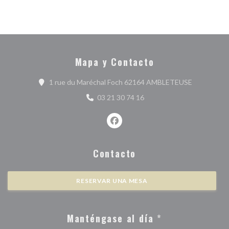
Mapa y Contacto
((abre en u
1 rue du Maréchal Foch 62164 AMBLETEUSE
03 21 30 74 16
Facebook ((abre en una nueva ve
Contacto
RESERVAR UNA MESA
Manténgase al día
*