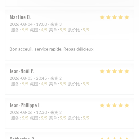
Martine
D
2026-08-04
- 19:00 - 来宾 3
服务
:
5
/5
氛围
:
4
/5
菜单
:
5
/5
质价比
:
5
/5
Bon acceuil , service rapide. Repas délicieux
Jean-Noël
P
2026-08-05
- 20:45 - 来宾 2
服务
:
5
/5
氛围
:
4
/5
菜单
:
5
/5
质价比
:
5
/5
Jean-Philippe
L
2026-08-06
- 12:30 - 来宾 2
服务
:
5
/5
氛围
:
5
/5
菜单
:
5
/5
质价比
:
5
/5