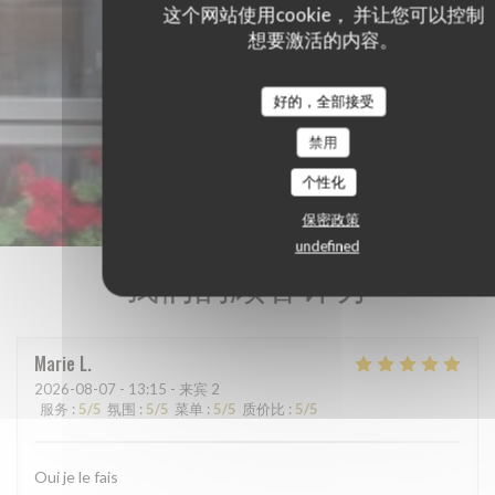
这个网站使用cookie， 并让您可以控制
想要激活的内容。
好的，全部接受
禁用
个性化
保密政策
undefined
我们的顾客评分
Marie
L
2026-08-07
- 13:15 - 来宾 2
服务
:
5
/5
氛围
:
5
/5
菜单
:
5
/5
质价比
:
5
/5
Oui je le fais