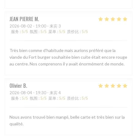
JEAN PIERRE
M
2026-08-02
- 19:00 - 来宾 3
服务
:
5
/5
氛围
:
5
/5
菜单
:
5
/5
质价比
:
5
/5
Très bien comme d'habitude mais aurions préféré que la
viande du Fort burger souhaitée bien cuite était encore rouge
au centre. Nos comprenons il y avait énormément de monde.
Olivier
B
2026-08-04
- 19:30 - 来宾 4
服务
:
5
/5
氛围
:
5
/5
菜单
:
5
/5
质价比
:
5
/5
Nous avons trouvé bien mangé, belle carte et très bien sur la
qualité.