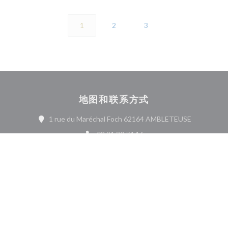
1
2
3
地图和联系方式
((在新窗口中
1 rue du Maréchal Foch 62164 AMBLETEUSE
03 21 30 74 16
Facebook ((在新窗口中打开))
联系我们
预订餐位