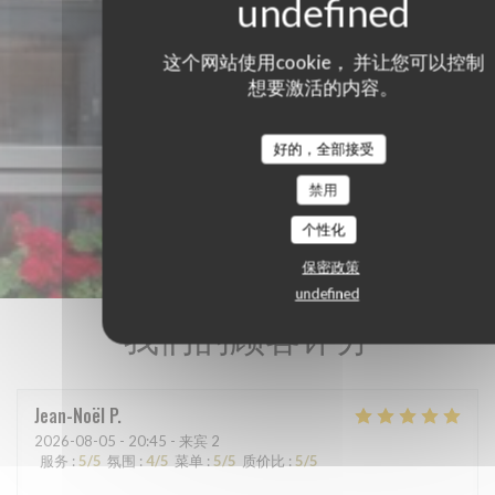
这个网站使用cookie， 并让您可以控制
想要激活的内容。
好的，全部接受
禁用
个性化
保密政策
undefined
我们的顾客评分
Jean-Noël
P
2026-08-05
- 20:45 - 来宾 2
服务
:
5
/5
氛围
:
4
/5
菜单
:
5
/5
质价比
:
5
/5