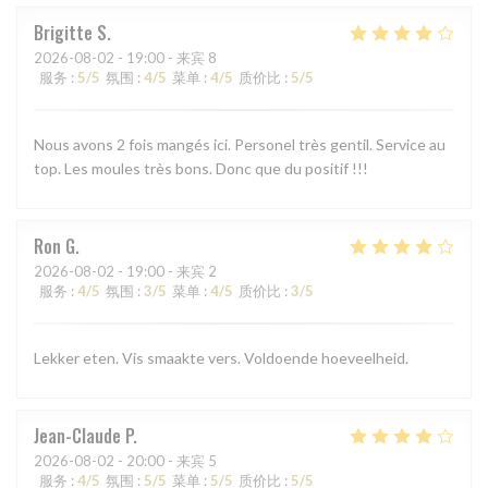
Brigitte
S
2026-08-02
- 19:00 - 来宾 8
服务
:
5
/5
氛围
:
4
/5
菜单
:
4
/5
质价比
:
5
/5
Nous avons 2 fois mangés ici. Personel très gentil. Service au
top. Les moules très bons. Donc que du positif !!!
Ron
G
2026-08-02
- 19:00 - 来宾 2
服务
:
4
/5
氛围
:
3
/5
菜单
:
4
/5
质价比
:
3
/5
Lekker eten. Vis smaakte vers. Voldoende hoeveelheid.
Jean-Claude
P
2026-08-02
- 20:00 - 来宾 5
服务
:
4
/5
氛围
:
5
/5
菜单
:
5
/5
质价比
:
5
/5