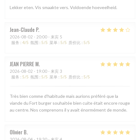
Lekker eten. Vis smaakte vers. Voldoende hoeveelheid.
Jean-Claude
P
2026-08-02
- 20:00 - 来宾 5
服务
:
4
/5
氛围
:
5
/5
菜单
:
5
/5
质价比
:
5
/5
JEAN PIERRE
M
2026-08-02
- 19:00 - 来宾 3
服务
:
5
/5
氛围
:
5
/5
菜单
:
5
/5
质价比
:
5
/5
Très bien comme d'habitude mais aurions préféré que la
viande du Fort burger souhaitée bien cuite était encore rouge
au centre. Nos comprenons il y avait énormément de monde.
Olivier
B
2026-08-04
- 19:30 - 来宾 4