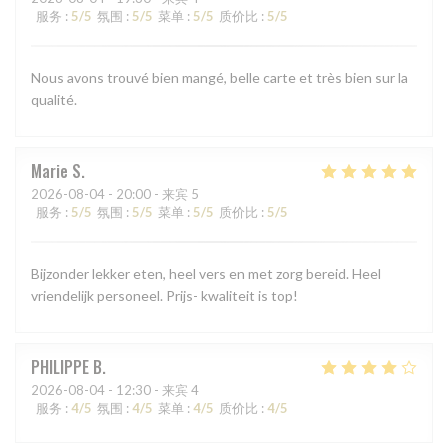
服务
:
5
/5
氛围
:
5
/5
菜单
:
5
/5
质价比
:
5
/5
Nous avons trouvé bien mangé, belle carte et très bien sur la
qualité.
Marie
S
2026-08-04
- 20:00 - 来宾 5
服务
:
5
/5
氛围
:
5
/5
菜单
:
5
/5
质价比
:
5
/5
Bijzonder lekker eten, heel vers en met zorg bereid. Heel
vriendelijk personeel. Prijs- kwaliteit is top!
PHILIPPE
B
2026-08-04
- 12:30 - 来宾 4
服务
:
4
/5
氛围
:
4
/5
菜单
:
4
/5
质价比
:
4
/5