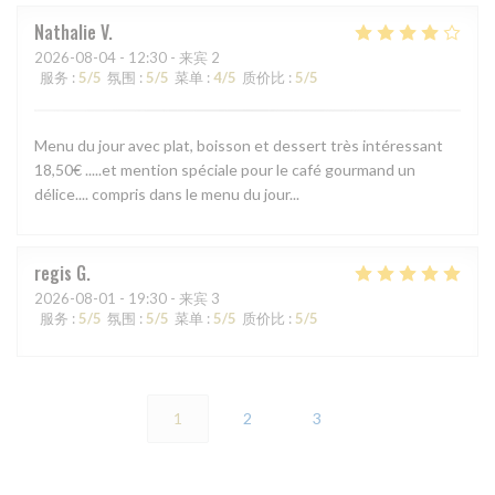
Nathalie
V
2026-08-04
- 12:30 - 来宾 2
服务
:
5
/5
氛围
:
5
/5
菜单
:
4
/5
质价比
:
5
/5
Menu du jour avec plat, boisson et dessert très intéressant
18,50€ .....et mention spéciale pour le café gourmand un
délice.... compris dans le menu du jour...
regis
G
2026-08-01
- 19:30 - 来宾 3
服务
:
5
/5
氛围
:
5
/5
菜单
:
5
/5
质价比
:
5
/5
1
2
3