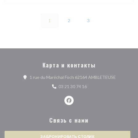
1
2
3
Карта и контакты
((открывает
1 rue du Maréchal Foch 62164 AMBLETEUSE
03 21 30 74 16
Facebook ((открывается в ново
Связь с нами
ЗАБРОНИРОВАТЬ СТОЛИК