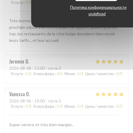
Услуги
:
5
/5
Атмосфера
:
5
/5
Меню
:
5
/5
Цена / качество
:
5
/5
Политика конфиденциальности
undefined
Très bonne adresse, nous y repasserons lors de notre
prochain séjour à la côte d'opale. Le rapport qualité prix est
top, les restaurants de la côte belge devraient bien revoir
leurs tarifs... et leur accueil.
Jeremie
D
2026-08-08
- 12:00 - гости 3
Услуги
:
5
/5
Атмосфера
:
4
/5
Меню
:
5
/5
Цена / качество
:
5
/5
Vanessa
D
2026-08-06
- 19:00 - гости 3
Услуги
:
5
/5
Атмосфера
:
5
/5
Меню
:
5
/5
Цена / качество
:
5
/5
Super service et très bien manger..