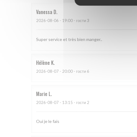
Vanessa
D
2026-08-06
- 19:00 - гости 3
Super service et très bien manger..
Hélène
K
2026-08-07
- 20:00 - гости 6
Marie
L
2026-08-07
- 13:15 - гости 2
Oui je le fais