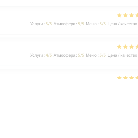
Услуги
:
5
/5
Атмосфера
:
5
/5
Меню
:
5
/5
Цена / качество
Услуги
:
4
/5
Атмосфера
:
5
/5
Меню
:
5
/5
Цена / качество
Услуги
:
5
/5
Атмосфера
:
4
/5
Меню
:
4
/5
Цена / качество
rvice au top. Les moules très bons. Donc que du positif !!!
1
2
3