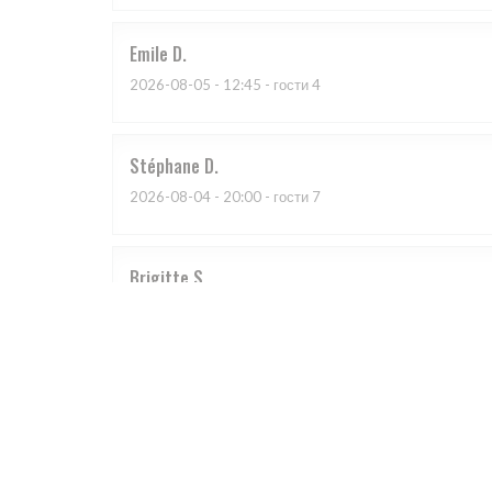
Emile
D
2026-08-05
- 12:45 - гости 4
Stéphane
D
2026-08-04
- 20:00 - гости 7
Brigitte
S
2026-08-02
- 19:00 - гости 8
Nous avons 2 fois mangés ici. Personel très gentil. Se