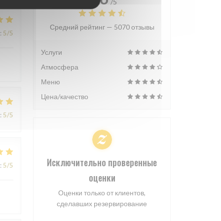
/5
Средний рейтинг —
5070 отзывы
:
5
/5
Услуги
Атмосфера
Меню
Цена/качество
:
5
/5
Исключительно проверенные
:
5
/5
оценки
Оценки только от клиентов,
сделавших резервирование