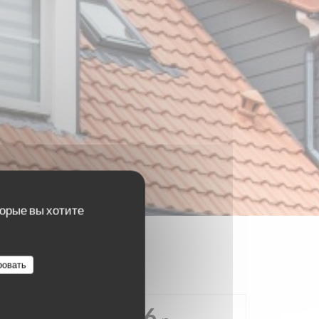
торые вы хотите
ровать
4.6