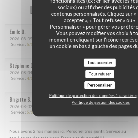
fonctionnalités (ex : en lien avec les r
Les avis de nos clients
sociaux) ou afficher des publicités 
contenus personnalisés. Cliquez sur «
accepter », « Tout refuser » ou «
Personnaliser » pour gérer vos préfér
Emile
D
Vous pouvez modifier vos choix à t
2026-08-05
- 12:45 - Couverts 4
moment en cliquant sur l'icône représ
Service
:
5
/5
Ambiance
:
5
/5
Cuisine
:
5
/5
Qualité / Prix
:
5
/5
un cookie en bas à gauche des pages du
Tout accepter
Stéphane
D
2026-08-04
- 20:00 - Couverts 7
Tout refuser
Service
:
4
/5
Ambiance
:
5
/5
Cuisine
:
5
/5
Qualité / Prix
:
5
/5
Personnaliser
Politique de protection des données à caractère 
Brigitte
S
Politique de gestion des cookies
2026-08-02
- 19:00 - Couverts 8
Service
:
5
/5
Ambiance
:
4
/5
Cuisine
:
4
/5
Qualité / Prix
:
5
/5
Nous avons 2 fois mangés ici. Personel très gentil. Service au
top. Les moules très bons. Donc que du positif !!!