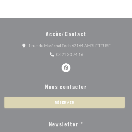
Accès/Contact
((ouvre une
1 rue du Maréchal Foch 62164 AMBLETEUSE
03 21 30 74 16
Facebook ((ouvre une nouvelle fe
Nous contacter
RÉSERVER
Newsletter
*