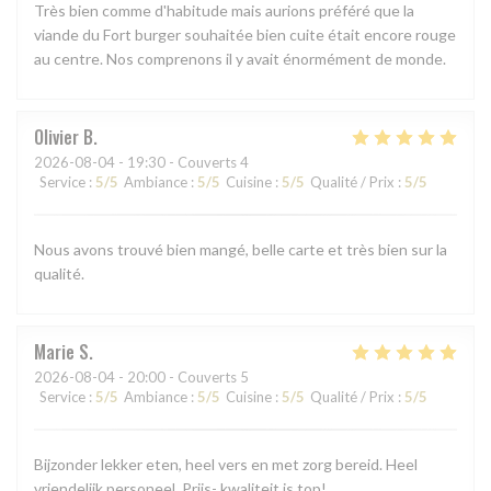
Très bien comme d'habitude mais aurions préféré que la
viande du Fort burger souhaitée bien cuite était encore rouge
au centre. Nos comprenons il y avait énormément de monde.
Olivier
B
2026-08-04
- 19:30 - Couverts 4
Service
:
5
/5
Ambiance
:
5
/5
Cuisine
:
5
/5
Qualité / Prix
:
5
/5
Nous avons trouvé bien mangé, belle carte et très bien sur la
qualité.
Marie
S
2026-08-04
- 20:00 - Couverts 5
Service
:
5
/5
Ambiance
:
5
/5
Cuisine
:
5
/5
Qualité / Prix
:
5
/5
Bijzonder lekker eten, heel vers en met zorg bereid. Heel
vriendelijk personeel. Prijs- kwaliteit is top!