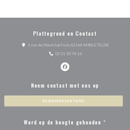
Plattegrond en Contact
((opent in 
1 rue du Maréchal Foch 62164 AMBLETEUSE
03 21 30 74 16
Facebook ((opent in een nieuw ve
Neem contact met ons op
RESERVEER EEN TAFEL
Word op de hoogte gehouden
*