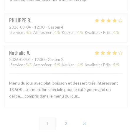
PHILIPPE
B
2026-08-04
- 12:30 - Gasten 4
Service
:
4
/5
Atmosfeer
:
4
/5
Keuken
:
4
/5
Kwaliteit / Prijs
:
4
/5
Nathalie
V
2026-08-04
- 12:30 - Gasten 2
Service
:
5
/5
Atmosfeer
:
5
/5
Keuken
:
4
/5
Kwaliteit / Prijs
:
5
/5
Menu du jour avec plat, boisson et dessert très intéressant
18,50€ .....et mention spéciale pour le café gourmand un
délice.... compris dans le menu du jour...
1
2
3