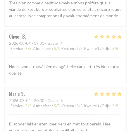
Très bien comme d'habitude mais aurions préféré que la
viande du Fort burger souhaitée bien cuite était encore rouge
au centre. Nos comprenons il y avait énormément de monde.
Olivier
B
2026-08-04
- 19:30 - Gasten 4
Service
:
5
/5
Atmosfeer
:
5
/5
Keuken
:
5
/5
Kwaliteit / Prijs
:
5
/5
Nous avons trouvé bien mangé, belle carte et très bien sur la
qualité.
Marie
S
2026-08-04
- 20:00 - Gasten 5
Service
:
5
/5
Atmosfeer
:
5
/5
Keuken
:
5
/5
Kwaliteit / Prijs
:
5
/5
Bijzonder lekker eten, heel vers en met zorg bereid. Heel
vriendelijk personeel. Prijs- kwaliteit is top!