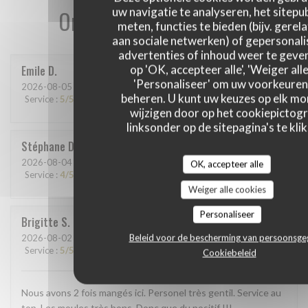
uw navigatie te analyseren, het sitepub
Onze gastbeoordelingen
meten, functies te bieden (bijv. gerel
aan sociale netwerken) of gepersonal
advertenties of inhoud weer te geven
op 'OK, accepteer alle', 'Weiger alle
Emile
D
'Personaliseer' om uw voorkeuren
2026-08-05
- 12:45 - Gasten 4
beheren. U kunt uw keuzes op elk m
Service
:
5
/5
Atmosfeer
:
5
/5
Keuken
:
5
/5
Kwaliteit / Prijs
:
5
/5
wijzigen door op het cookiepictog
linksonder op de sitepagina's te klik
Stéphane
D
2026-08-04
- 20:00 - Gasten 7
OK, accepteer alle
Service
:
4
/5
Atmosfeer
:
5
/5
Keuken
:
5
/5
Kwaliteit / Prijs
:
5
/5
Weiger alle cookies
Personaliseer
Brigitte
S
Beleid voor de bescherming van persoonsg
2026-08-02
- 19:00 - Gasten 8
Service
:
5
/5
Atmosfeer
:
4
/5
Keuken
:
4
/5
Kwaliteit / Prijs
:
5
/5
Cookiebeleid
Nous avons 2 fois mangés ici. Personel très gentil. Service au
top. Les moules très bons. Donc que du positif !!!