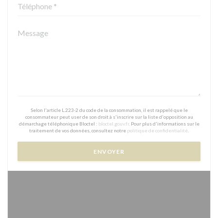
Selon l'article L.223-2 du code de la consommation, il est rappelé que le
consommateur peut user de son droit à s'inscrire sur la liste d'opposition au
démarchage téléphonique Bloctel :
bloctel.gouv.fr
. Pour plus d'informations sur le
traitement de vos données, consultez notre
politique de confidentialité
.