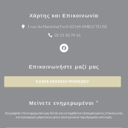
Χάρτης και Επικοινωνία
((ανοίγει σ
1 rue du Maréchal Foch 62164 AMBLETEUSE
03 21 30 74 16
Facebook ((ανοίγει σε νέο παρά
Επικοινωνήστε μαζί μας
ΚΆΝΤΕ ΚΡΆΤΗΣΗ ΤΡΑΠΕΖΙΟΎ
Μείνετε ενημερωμένοι
*
Εγγραφείτε στο ενημερωτικό μας δελτίο για να λαμβάνετε εξατομικευμένες επικοινωνίες
και προσφορές μάρκετινγκ μέσω ηλεκτρονικού ταχυδρομείου από εμάς.