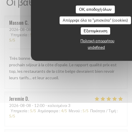
Οι βαθμολογίες πελατών μας
OK, αποδοχή όλων
Απόρριψε όλα τα "μπισκότα" (cookies)
Masson
C
2026-08-08
- 12:30 - καλεσμένοι 4
Εξατομίκευση
Υπηρεσία
:
5
/5
Ατμόσφαιρα
:
5
/5
Μενού
:
5
/5
Ποιότητα / Τιμή
:
5
/5
Πολιτική απορρήτου
undefined
Très bonne adresse, nous y repasserons lors de notre
prochain séjour à la côte d'opale. Le rapport qualité prix est
top, les restaurants de la côte belge devraient bien revoir
leurs tarifs... et leur accueil.
Jeremie
D
2026-08-08
- 12:00 - καλεσμένοι 3
Υπηρεσία
:
5
/5
Ατμόσφαιρα
:
4
/5
Μενού
:
5
/5
Ποιότητα / Τιμή
:
5
/5