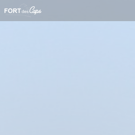
Πίνακας διαχείρισης "Μπισκότων" (Cookies)