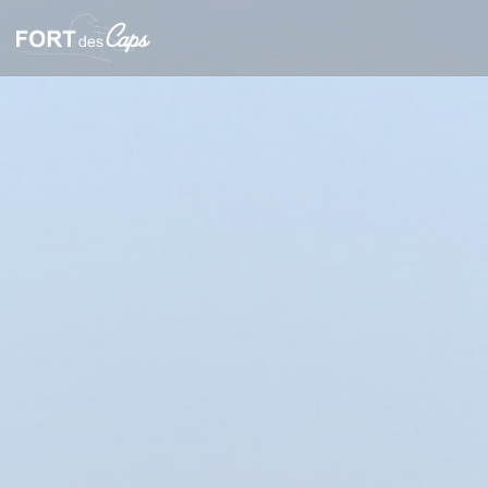
Πίνακας διαχείρισης "Μπισκότων" (Cookies)