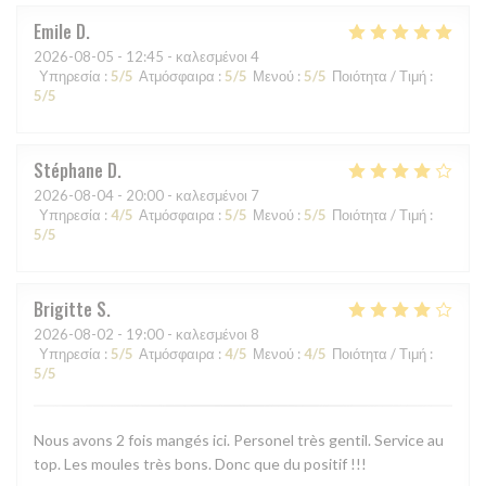
Emile
D
2026-08-05
- 12:45 - καλεσμένοι 4
Υπηρεσία
:
5
/5
Ατμόσφαιρα
:
5
/5
Μενού
:
5
/5
Ποιότητα / Τιμή
:
5
/5
Stéphane
D
2026-08-04
- 20:00 - καλεσμένοι 7
Υπηρεσία
:
4
/5
Ατμόσφαιρα
:
5
/5
Μενού
:
5
/5
Ποιότητα / Τιμή
:
5
/5
Brigitte
S
2026-08-02
- 19:00 - καλεσμένοι 8
Υπηρεσία
:
5
/5
Ατμόσφαιρα
:
4
/5
Μενού
:
4
/5
Ποιότητα / Τιμή
:
5
/5
Nous avons 2 fois mangés ici. Personel très gentil. Service au
top. Les moules très bons. Donc que du positif !!!