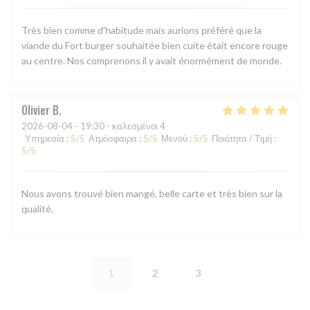
Très bien comme d'habitude mais aurions préféré que la
viande du Fort burger souhaitée bien cuite était encore rouge
au centre. Nos comprenons il y avait énormément de monde.
Olivier
B
2026-08-04
- 19:30 - καλεσμένοι 4
Υπηρεσία
:
5
/5
Ατμόσφαιρα
:
5
/5
Μενού
:
5
/5
Ποιότητα / Τιμή
:
5
/5
Nous avons trouvé bien mangé, belle carte et très bien sur la
qualité.
1
2
3