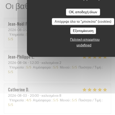
Οι βαθμολογίες πελατών μας
OK, αποδοχή όλων
Απόρριψε όλα τα "μπισκότα" (cookies)
Jean-Noël
P
2026-08-05
- 20:45 - καλεσμένοι 2
Εξατομίκευση
Υπηρεσία
:
5
/5
Ατμόσφαιρα
:
4
/5
Μενού
:
5
/5
Ποιότητα / Τιμή
:
5
/5
Πολιτική απορρήτου
undefined
Jean-Philippe
L
2026-08-06
- 12:30 - καλεσμένοι 2
Υπηρεσία
:
5
/5
Ατμόσφαιρα
:
5
/5
Μενού
:
5
/5
Ποιότητα / Τιμή
:
5
/5
Catherine
D
2026-08-03
- 20:00 - καλεσμένοι 8
Υπηρεσία
:
4
/5
Ατμόσφαιρα
:
5
/5
Μενού
:
5
/5
Ποιότητα / Τιμή
:
5
/5