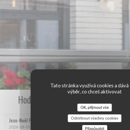
Tato stránka využívá cookies a dává 
výběr, co chceš aktivovat
Hodnocení našich zákazníků
OK, přijmout vše
Odmítnout všechny cookies
Jean-Noël
P
2026-08-05
- 20:45 - Hosté 2
Přizpůsobit