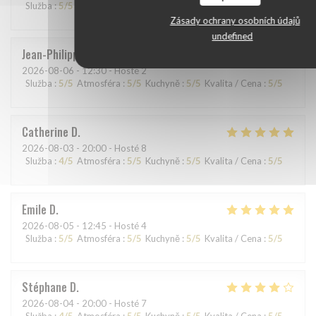
Služba
:
5
/5
Atmosféra
:
4
/5
Kuchyně
:
5
/5
Kvalita / Cena
:
5
/5
Zásady ochrany osobních údajů
undefined
Jean-Philippe
L
2026-08-06
- 12:30 - Hosté 2
Služba
:
5
/5
Atmosféra
:
5
/5
Kuchyně
:
5
/5
Kvalita / Cena
:
5
/5
Catherine
D
2026-08-03
- 20:00 - Hosté 8
Služba
:
4
/5
Atmosféra
:
5
/5
Kuchyně
:
5
/5
Kvalita / Cena
:
5
/5
Emile
D
2026-08-05
- 12:45 - Hosté 4
Služba
:
5
/5
Atmosféra
:
5
/5
Kuchyně
:
5
/5
Kvalita / Cena
:
5
/5
Stéphane
D
2026-08-04
- 20:00 - Hosté 7
Služba
:
4
/5
Atmosféra
:
5
/5
Kuchyně
:
5
/5
Kvalita / Cena
:
5
/5