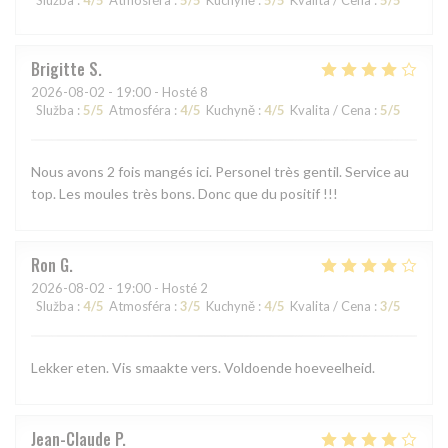
Brigitte
S
2026-08-02
- 19:00 - Hosté 8
Služba
:
5
/5
Atmosféra
:
4
/5
Kuchyně
:
4
/5
Kvalita / Cena
:
5
/5
Nous avons 2 fois mangés ici. Personel très gentil. Service au
top. Les moules très bons. Donc que du positif !!!
Ron
G
2026-08-02
- 19:00 - Hosté 2
Služba
:
4
/5
Atmosféra
:
3
/5
Kuchyně
:
4
/5
Kvalita / Cena
:
3
/5
Lekker eten. Vis smaakte vers. Voldoende hoeveelheid.
Jean-Claude
P