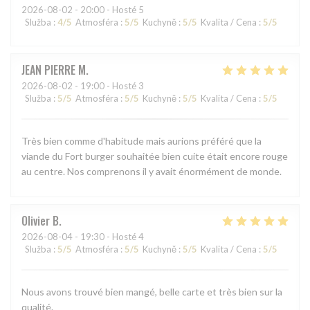
2026-08-02
- 20:00 - Hosté 5
Služba
:
4
/5
Atmosféra
:
5
/5
Kuchyně
:
5
/5
Kvalita / Cena
:
5
/5
JEAN PIERRE
M
2026-08-02
- 19:00 - Hosté 3
Služba
:
5
/5
Atmosféra
:
5
/5
Kuchyně
:
5
/5
Kvalita / Cena
:
5
/5
Très bien comme d'habitude mais aurions préféré que la
viande du Fort burger souhaitée bien cuite était encore rouge
au centre. Nos comprenons il y avait énormément de monde.
Olivier
B
2026-08-04
- 19:30 - Hosté 4
Služba
:
5
/5
Atmosféra
:
5
/5
Kuchyně
:
5
/5
Kvalita / Cena
:
5
/5
Nous avons trouvé bien mangé, belle carte et très bien sur la
qualité.