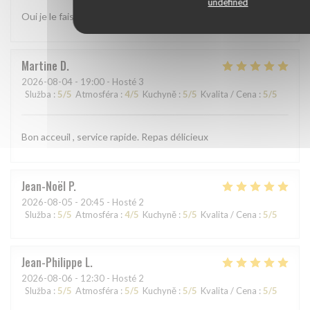
undefined
Oui je le fais
Martine
D
2026-08-04
- 19:00 - Hosté 3
Služba
:
5
/5
Atmosféra
:
4
/5
Kuchyně
:
5
/5
Kvalita / Cena
:
5
/5
Bon acceuil , service rapide. Repas délicieux
Jean-Noël
P
2026-08-05
- 20:45 - Hosté 2
Služba
:
5
/5
Atmosféra
:
4
/5
Kuchyně
:
5
/5
Kvalita / Cena
:
5
/5
Jean-Philippe
L
2026-08-06
- 12:30 - Hosté 2
Služba
:
5
/5
Atmosféra
:
5
/5
Kuchyně
:
5
/5
Kvalita / Cena
:
5
/5