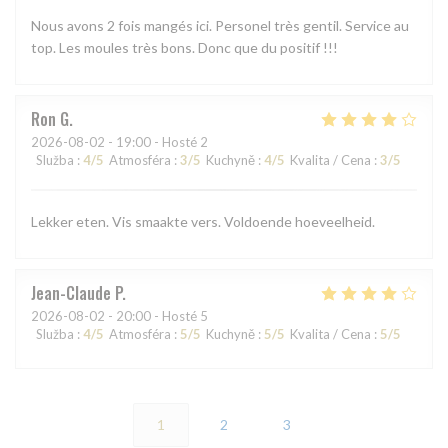
Nous avons 2 fois mangés ici. Personel très gentil. Service au
top. Les moules très bons. Donc que du positif !!!
Ron
G
2026-08-02
- 19:00 - Hosté 2
Služba
:
4
/5
Atmosféra
:
3
/5
Kuchyně
:
4
/5
Kvalita / Cena
:
3
/5
Lekker eten. Vis smaakte vers. Voldoende hoeveelheid.
Jean-Claude
P
2026-08-02
- 20:00 - Hosté 5
Služba
:
4
/5
Atmosféra
:
5
/5
Kuchyně
:
5
/5
Kvalita / Cena
:
5
/5
1
2
3