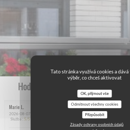
Tato stránka využívá cookies a dává 
výběr, co chceš aktivovat
Hodnocení našich zákazníků
OK, přijmout vše
Odmítnout všechny cookies
Marie
L
2026-08-07
- 13:15 - Hosté 2
Přizpůsobit
Služba
:
5
/5
Atmosféra
:
5
/5
Kuchyně
:
5
/5
Kvalita / Cena
:
5
/5
Zásady ochrany osobních údajů