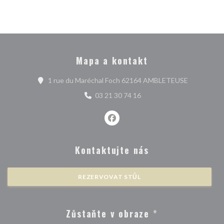
Mapa a kontakt
((otevře se
1 rue du Maréchal Foch 62164 AMBLETEUSE
03 21 30 74 16
Facebook ((otevře se v novém ok
Kontaktujte nás
REZERVOVAT STŮL
Zůstaňte v obraze
*