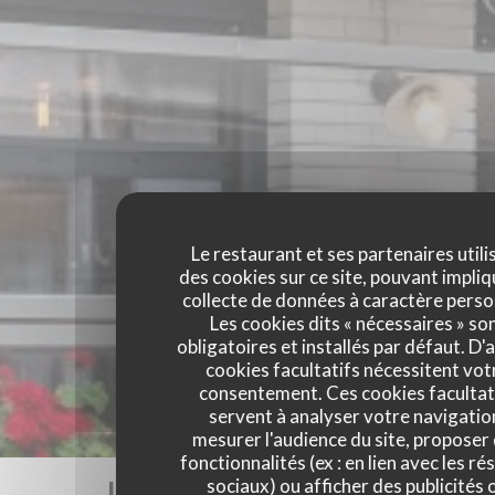
Le restaurant et ses partenaires utili
des cookies sur ce site, pouvant impliq
collecte de données à caractère perso
Les cookies dits « nécessaires » so
obligatoires et installés par défaut. D'
cookies facultatifs nécessitent vot
consentement. Ces cookies facultat
servent à analyser votre navigatio
mesurer l'audience du site, proposer
fonctionnalités (ex : en lien avec les r
Les avis de nos clients
sociaux) ou afficher des publicités 