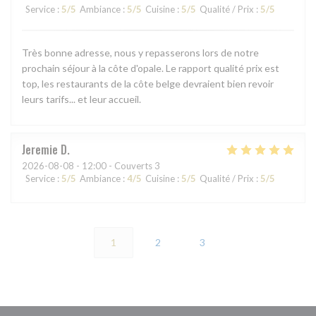
Service
:
5
/5
Ambiance
:
5
/5
Cuisine
:
5
/5
Qualité / Prix
:
5
/5
Très bonne adresse, nous y repasserons lors de notre
prochain séjour à la côte d'opale. Le rapport qualité prix est
top, les restaurants de la côte belge devraient bien revoir
leurs tarifs... et leur accueil.
Jeremie
D
2026-08-08
- 12:00 - Couverts 3
Service
:
5
/5
Ambiance
:
4
/5
Cuisine
:
5
/5
Qualité / Prix
:
5
/5
1
2
3