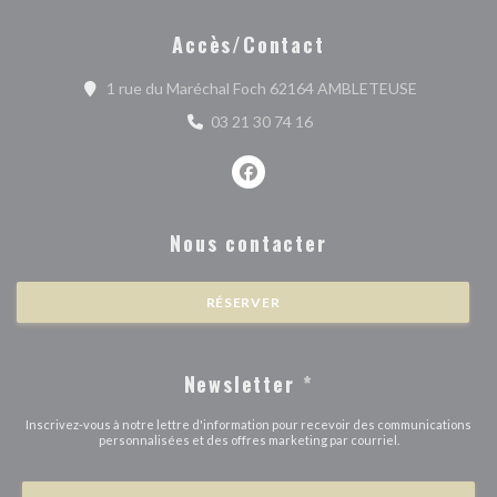
Accès/Contact
((ouvre une
1 rue du Maréchal Foch 62164 AMBLETEUSE
03 21 30 74 16
Facebook ((ouvre une nouvelle fe
Nous contacter
RÉSERVER
Newsletter
*
Inscrivez-vous à notre lettre d'information pour recevoir des communications
personnalisées et des offres marketing par courriel.