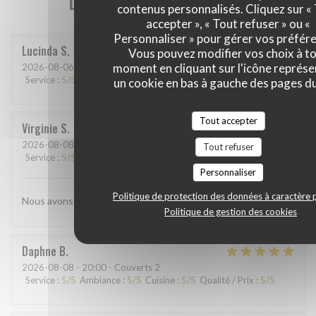
contenus personnalisés. Cliquez sur «
accepter », « Tout refuser » ou «
Personnaliser » pour gérer vos préfér
Lucinda
S
Vous pouvez modifier vos choix à t
moment en cliquant sur l'icône représ
2026-08-06
- 21:00 - Couverts 3
Service
:
5
/5
Ambiance
:
5
/5
Cuisine
:
5
/5
Qualité / Prix
:
4
/5
un cookie en bas à gauche des pages du
Tout accepter
Virginie
S
2026-08-08
- 19:30 - Couverts 2
Tout refuser
Service
:
5
/5
Ambiance
:
5
/5
Cuisine
:
5
/5
Qualité / Prix
:
5
/5
Personnaliser
Politique de protection des données à caractère 
Nous avons très bien mangé, et l’accueil était parfait
Politique de gestion des cookies
Daphne
B
2026-08-08
- 20:00 - Couverts 2
Service
:
5
/5
Ambiance
:
5
/5
Cuisine
:
5
/5
Qualité / Prix
:
5
/5