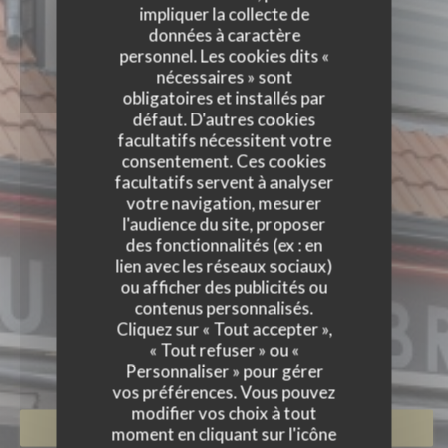
impliquer la collecte de
données à caractère
personnel. Les cookies dits «
nécessaires » sont
obligatoires et installés par
défaut. D'autres cookies
facultatifs nécessitent votre
consentement. Ces cookies
facultatifs servent à analyser
votre navigation, mesurer
l'audience du site, proposer
des fonctionnalités (ex : en
lien avec les réseaux sociaux)
ou afficher des publicités ou
contenus personnalisés.
Cliquez sur « Tout accepter »,
FORT DES CAPS
« Tout refuser » ou «
BRASSERIE
|
AMBLETEUSE
Personnaliser » pour gérer
vos préférences. Vous pouvez
modifier vos choix à tout
RÉSERVER
moment en cliquant sur l'icône