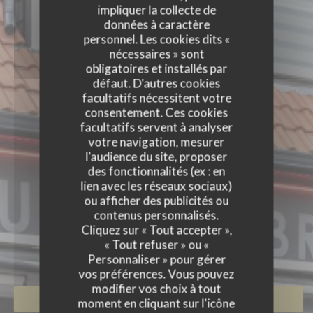
impliquer la collecte de
données à caractère
personnel. Les cookies dits «
nécessaires » sont
obligatoires et installés par
défaut. D'autres cookies
facultatifs nécessitent votre
consentement. Ces cookies
facultatifs servent à analyser
votre navigation, mesurer
l'audience du site, proposer
des fonctionnalités (ex : en
lien avec les réseaux sociaux)
ou afficher des publicités ou
contenus personnalisés.
Cliquez sur « Tout accepter »,
FORT DES CAPS
« Tout refuser » ou «
BRASSERIE
|
AMBLETEUSE
Personnaliser » pour gérer
vos préférences. Vous pouvez
modifier vos choix à tout
RÉSERVER
moment en cliquant sur l'icône