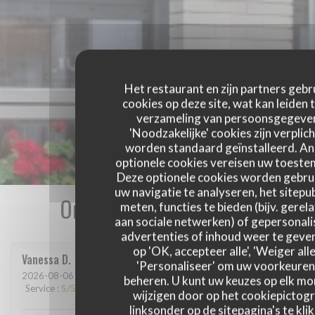
Het restaurant en zijn partners gebr
cookies op deze site, wat kan leiden 
verzameling van persoonsgegeve
'Noodzakelijke' cookies zijn verplich
worden standaard geïnstalleerd. A
optionele cookies vereisen uw toest
Deze optionele cookies worden gebru
uw navigatie te analyseren, het sitepub
Onze gastbeoordelingen
meten, functies te bieden (bijv. gerel
aan sociale netwerken) of gepersonal
advertenties of inhoud weer te geven
op 'OK, accepteer alle', 'Weiger alle
Vanessa
D
'Personaliseer' om uw voorkeuren
2026-08-06
- 19:00 - Gasten 3
beheren. U kunt uw keuzes op elk m
Service
:
5
/5
Atmosfeer
:
5
/5
Keuken
:
5
/5
Kwaliteit / Prijs
:
5
/5
wijzigen door op het cookiepictog
linksonder op de sitepagina's te klik