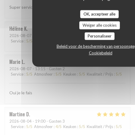
Super service et très bien manger..
OK, accepteer alle
Weiger alle cookies
Hélène
K
2026-08-07
- 20:00 - Gasten 6
Personaliseer
Service
:
5
/5
Atmosfeer
:
5
/5
Keuken
:
5
/5
Kwaliteit / Prijs
:
5
/5
Beleid voor de bescherming van persoonsg
Cookiebeleid
Marie
L
2026-08-07
- 13:15 - Gasten 2
Service
:
5
/5
Atmosfeer
:
5
/5
Keuken
:
5
/5
Kwaliteit / Prijs
:
5
/5
Oui je le fais
Martine
D
2026-08-04
- 19:00 - Gasten 3
Service
:
5
/5
Atmosfeer
:
4
/5
Keuken
:
5
/5
Kwaliteit / Prijs
:
5
/5