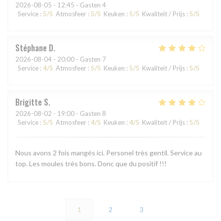
2026-08-05
- 12:45 - Gasten 4
Service
:
5
/5
Atmosfeer
:
5
/5
Keuken
:
5
/5
Kwaliteit / Prijs
:
5
/5
Stéphane
D
2026-08-04
- 20:00 - Gasten 7
Service
:
4
/5
Atmosfeer
:
5
/5
Keuken
:
5
/5
Kwaliteit / Prijs
:
5
/5
Brigitte
S
2026-08-02
- 19:00 - Gasten 8
Service
:
5
/5
Atmosfeer
:
4
/5
Keuken
:
4
/5
Kwaliteit / Prijs
:
5
/5
Nous avons 2 fois mangés ici. Personel très gentil. Service au
top. Les moules très bons. Donc que du positif !!!
1
2
3