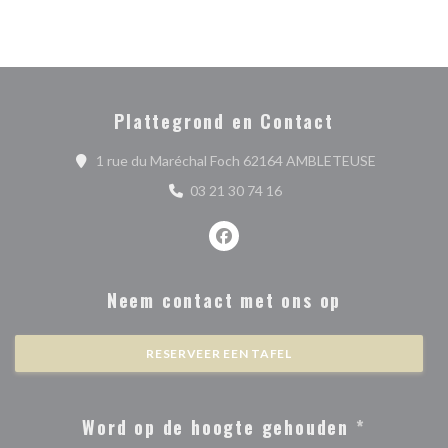
Plattegrond en Contact
((opent in 
1 rue du Maréchal Foch 62164 AMBLETEUSE
03 21 30 74 16
Facebook ((opent in een nieuw ve
Neem contact met ons op
RESERVEER EEN TAFEL
Word op de hoogte gehouden
*