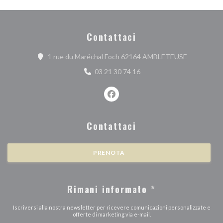
Contattaci
((apre una n
1 rue du Maréchal Foch 62164 AMBLETEUSE
03 21 30 74 16
Facebook ((apre una nuova finest
Contattaci
PRENOTA
Rimani informato
*
Iscriversi alla nostra newsletter per ricevere comunicazioni personalizzate e
offerte di marketing via e-mail.