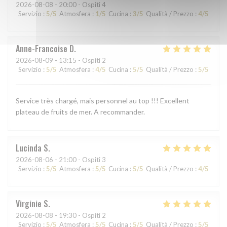
2026-08-08
- 20:00 - Ospiti 4
Servizio
:
5
/5
Atmosfera
:
1
/5
Cucina
:
3
/5
Qualità / Prezzo
:
4
/5
Anne-Francoise
D
2026-08-09
- 13:15 - Ospiti 2
Servizio
:
5
/5
Atmosfera
:
4
/5
Cucina
:
5
/5
Qualità / Prezzo
:
5
/5
Service très chargé, mais personnel au top !!! Excellent
plateau de fruits de mer. A recommander.
Lucinda
S
2026-08-06
- 21:00 - Ospiti 3
Servizio
:
5
/5
Atmosfera
:
5
/5
Cucina
:
5
/5
Qualità / Prezzo
:
4
/5
Virginie
S
2026-08-08
- 19:30 - Ospiti 2
Servizio
:
5
/5
Atmosfera
:
5
/5
Cucina
:
5
/5
Qualità / Prezzo
:
5
/5