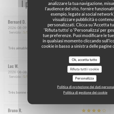
I pareri dei nostri clienti
analizzare la tua navigazione, misu
l'audience del sito, fornire funzionali
esempio, legate ai social network
visualizzare pubblicità o contenu
Bernard
D
personalizzati. Clicca su 'Accetta tu
2026-08-09
- 21:00 - Ospiti 2
'Rifiuta tutto' o 'Personalizza' per ges
Servizio
:
5
/5
Atmosfera
:
5
/5
Cucina
:
5
/5
Qualità / Prezzo
:
5
/5
tue preferenze. Puoi modificare le tue
in qualsiasi momento cliccando sull'ic
cookie in basso a sinistra delle pagine d
Très aimable Super qualité prix Très convivial
Ok, accetta tutto
Luc
W
Rifiuta tutti i cookie
2026-08-08
- 20:00 - Ospiti 2
Servizio
:
5
/5
Atmosfera
:
4
/5
Cucina
:
5
/5
Qualità / Prezzo
:
5
/5
Personalizza
Politica di protezione dei dati personal
Très bonne cuisine, personnel bienveillant
Politica di gestione dei cookie
Bruno
R