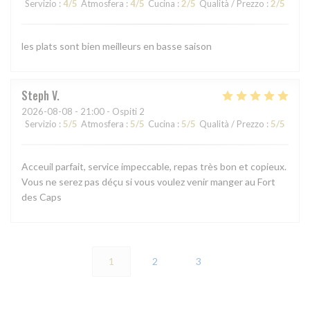
Servizio
:
4
/5
Atmosfera
:
4
/5
Cucina
:
2
/5
Qualità / Prezzo
:
2
/5
les plats sont bien meilleurs en basse saison
Steph
V
2026-08-08
- 21:00 - Ospiti 2
Servizio
:
5
/5
Atmosfera
:
5
/5
Cucina
:
5
/5
Qualità / Prezzo
:
5
/5
Acceuil parfait, service impeccable, repas très bon et copieux.
Vous ne serez pas déçu si vous voulez venir manger au Fort
des Caps
1
2
3