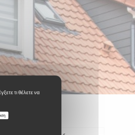
γξετε τι θέλετε να
υση