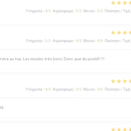
Υπηρεσία
:
4
/5
Ατμόσφαιρα
:
5
/5
Μενού
:
5
/5
Ποιότητα / Τιμή
Υπηρεσία
:
5
/5
Ατμόσφαιρα
:
4
/5
Μενού
:
4
/5
Ποιότητα / Τιμή
rvice au top. Les moules très bons. Donc que du positif !!!
Υπηρεσία
:
4
/5
Ατμόσφαιρα
:
3
/5
Μενού
:
4
/5
Ποιότητα / Τιμή
id.