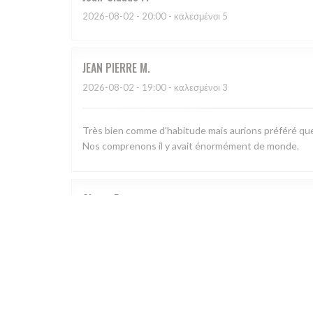
2026-08-02
- 20:00 - καλεσμένοι 5
JEAN PIERRE
M
2026-08-02
- 19:00 - καλεσμένοι 3
Très bien comme d'habitude mais aurions préféré que 
Nos comprenons il y avait énormément de monde.
Olivier
B
2026-08-04
- 19:30 - καλεσμένοι 4
Nous avons trouvé bien mangé, belle carte et très bien