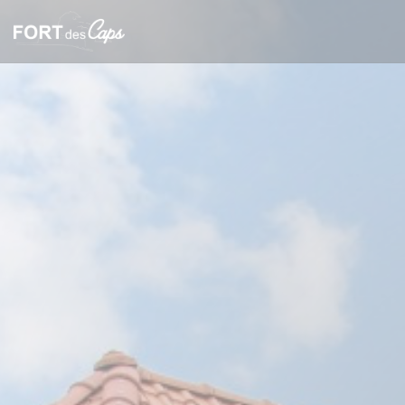
Πίνακας διαχείρισης "Μπισκότων" (Cookies)