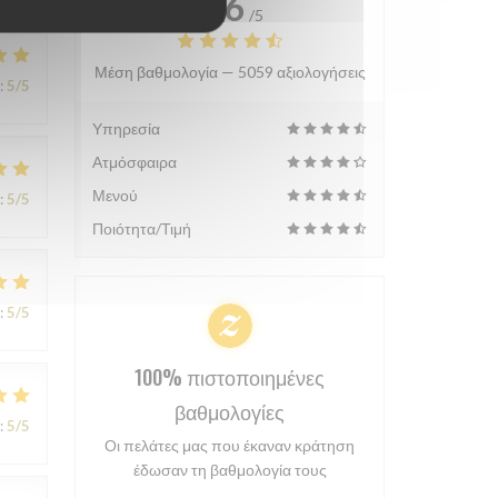
4.6
/5
Μέση βαθμολογία —
5059 αξιολογήσεις
:
5
/5
Υπηρεσία
Ατμόσφαιρα
Μενού
:
5
/5
Ποιότητα/Τιμή
:
5
/5
100% πιστοποιημένες
βαθμολογίες
:
5
/5
Οι πελάτες μας που έκαναν κράτηση
έδωσαν τη βαθμολογία τους