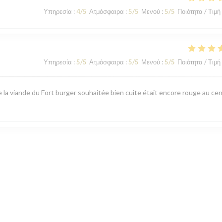
Υπηρεσία
:
4
/5
Ατμόσφαιρα
:
5
/5
Μενού
:
5
/5
Ποιότητα / Τιμή
Υπηρεσία
:
5
/5
Ατμόσφαιρα
:
5
/5
Μενού
:
5
/5
Ποιότητα / Τιμή
la viande du Fort burger souhaitée bien cuite était encore rouge au cen
Υπηρεσία
:
5
/5
Ατμόσφαιρα
:
5
/5
Μενού
:
5
/5
Ποιότητα / Τιμή
 sur la qualité.