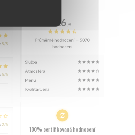
4.6
/5
Průměrné hodnocení —
5070
:
5
/5
hodnoceni
Služba
Atmosféra
:
5
/5
Menu
Kvalita/Cena
:
2
/5
100% certifikovaná hodnocení