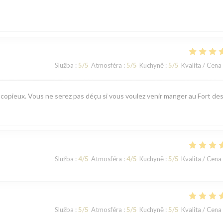
Služba
:
5
/5
Atmosféra
:
5
/5
Kuchyně
:
5
/5
Kvalita / Cena
t copieux. Vous ne serez pas déçu si vous voulez venir manger au Fort de
Služba
:
4
/5
Atmosféra
:
4
/5
Kuchyně
:
5
/5
Kvalita / Cena
Služba
:
5
/5
Atmosféra
:
5
/5
Kuchyně
:
5
/5
Kvalita / Cena