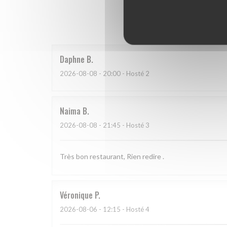
Hodnoce
Daphne
B
2026-08-08
- 20:00 - Hosté 2
Naima
B
2026-08-08
- 21:45 - Hosté 3
Très bon restaurant, Rien redire .
Véronique
P
2026-08-06
- 12:15 - Hosté 4