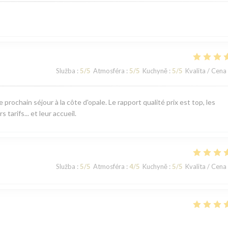
Služba
:
5
/5
Atmosféra
:
5
/5
Kuchyně
:
5
/5
Kvalita / Cena
rochain séjour à la côte d'opale. Le rapport qualité prix est top, les
tarifs... et leur accueil.
Služba
:
5
/5
Atmosféra
:
4
/5
Kuchyně
:
5
/5
Kvalita / Cena
Služba
:
5
/5
Atmosféra
:
5
/5
Kuchyně
:
5
/5
Kvalita / Cena