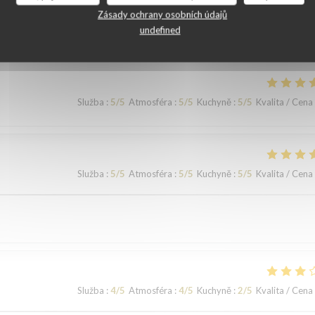
ní našich zákazníků
Zásady ochrany osobních údajů
undefined
Služba
:
5
/5
Atmosféra
:
5
/5
Kuchyně
:
5
/5
Kvalita / Cena
Služba
:
5
/5
Atmosféra
:
5
/5
Kuchyně
:
5
/5
Kvalita / Cena
Služba
:
4
/5
Atmosféra
:
4
/5
Kuchyně
:
2
/5
Kvalita / Cena