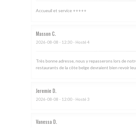
Accueuil et service +++++
Masson
C
2026-08-08
- 12:30 - Hosté 4
Très bonne adresse, nous y repasserons lors de notre p
restaurants de la côte belge devraient bien revoir leurs 
Jeremie
D
2026-08-08
- 12:00 - Hosté 3
Vanessa
D
2026-08-06
- 19:00 - Hosté 3