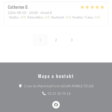
Catherine
D
2026-08-03
- 20:00 - Hosté 8
Služba
:
4
/5
Atmosféra
:
5
/5
Kuchyně
:
5
/5
Kvalita / Cena
:
5
/5
1
2
3
Mapa a kontakt
((otevře se
1 rue du Maréchal Foch 62164 AMBLETEUSE
03 21 30 74 16
Facebook ((otevře se v novém ok