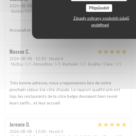
2026-08-08
- 12:30 - Hosté 2
Přizpůsobit
Služba
:
5
/5
Atmosféra
:
5
/5
Kuchyně
:
5
/5
Kvalita / Cena
:
5
/5
Zásady ochrany osobních údajů
undefined
Accueuil et service +++++
Masson
C
2026-08-08
- 12:30 - Hosté 4
Služba
:
5
/5
Atmosféra
:
5
/5
Kuchyně
:
5
/5
Kvalita / Cena
:
5
/5
Très bonne adresse, nous y repasserons lors de notre
prochain séjour à la côte d'opale. Le rapport qualité prix est
top, les restaurants de la côte belge devraient bien revoir
leurs tarifs... et leur accueil.
Jeremie
D
2026-08-08
- 12:00 - Hosté 3