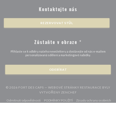
Kontaktujte nás
REZERVOVAT STŮL
Zůstaňte v obraze
*
Přihlaste se k odběru našeho newsletteru a dostávejte od nás e-mailem
personalizovaná sdělení a marketingové nabídky.
ODEBÍRAT
© 2026 FORT DES CAPS — WEBOVÉ STRÁNKY RESTAURACE BYLY
((OTEVŘE SE V NOVÉM 
VYTVOŘENY
ZENCHEF
((otevře se v novém okně))
((otevře se v novém okně))
Odmítnutí odpovědnosti
PODMÍNKY POUŽITÍ
Zásady ochrany osobních
((otevře se v novém okně))
((otevře se v novém okně))
((otevře se v nové
údajů
Politika ohledně cookies
Pristupnost